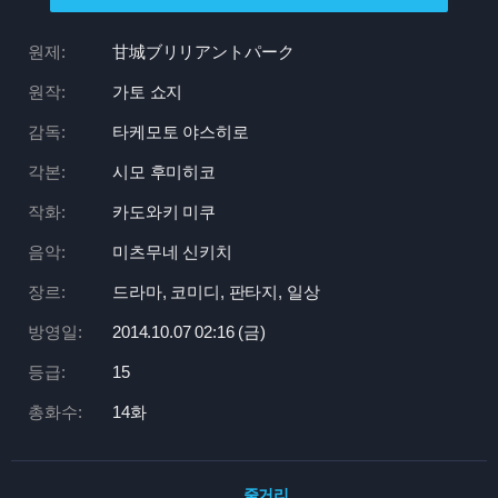
원제:
甘城ブリリアントパーク
원작:
가토 쇼지
감독:
타케모토 야스히로
각본:
시모 후미히코
작화:
카도와키 미쿠
음악:
미츠무네 신키치
장르:
드라마, 코미디, 판타지, 일상
방영일:
2014.10.07 02:
16 (금)
등급:
15
총화수:
14화
줄거리