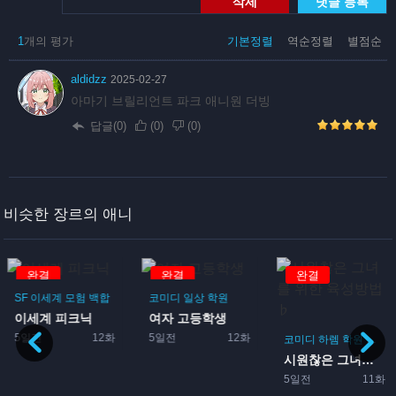
삭제
댓글 등록
1
개의 평가
기본정렬
역순정렬
별점순
aldidzz
2025-02-27
아마기 브릴리언트 파크 애니원 더빙
답글(0)
(
0
)
(
0
)
비슷한 장르의 애니
완결
완결
완결
SF
이세계
모험
백합
코미디
일상
학원
이세계 피크닉
여자 고등학생
5일전
12화
5일전
12화
코미디
하렘
학원
로맨
시원찮은 그녀를 위한 육성방...
5일전
11화