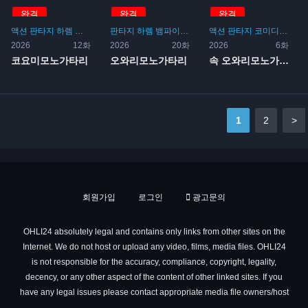
완결
완결
완결
액션
판타지
하렘
뱀파이어
요괴
판타지
미스테리
하렘
뱀파이어
요괴
미스테리
액션
판타지
코미디
하렘
뱀
2026
12화
2026
20화
2026
6화
코요미모노가타리
오와리모노가타리
속 오와리모노가타리
1
2
>
회원가입
로그인
광고문의
OHLI24 absolutely legal and contains only links from other sites on the
Internet. We do not host or upload any video, films, media files. OHLI24
is not responsible for the accuracy, compliance, copyright, legality,
decency, or any other aspect of the content of other linked sites. If you
have any legal issues please contact appropriate media file owners/host