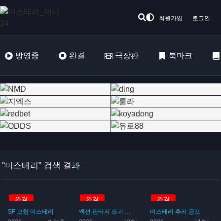
회원가입
로그인
방영중
완결
극장판
북마크
"미스테리" 검색 결과
완결
완결
완결
SF
모험
미스테리
액션
판타지
요괴
미스테리
퇴마
미스테리
추리
공포