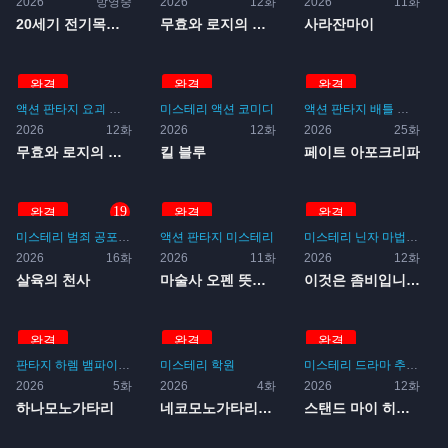
2026
방영중
2026
12화
2026
11화
20세기 전기목록 유레카 에...
무효와 로지의 마법률상담사무...
사라잔마이
완결
완결
완결
액션
판타지
요괴
미스테리
퇴마
미스테리
액션
코미디
액션
판타지
배틀
미스테리
2026
12화
2026
12화
2026
25화
무효와 로지의 마법률상담사무...
킬 블루
페이트 아포크리파
19
완결
완결
완결
미스테리
범죄
공포
19
액션
판타지
미스테리
미스테리
닌자
마법소녀
마
2026
16화
2026
11화
2026
12화
살육의 천사
마술사 오펜 뜻밖의 여행 -...
이것은 좀비입니까?
완결
완결
완결
판타지
하렘
뱀파이어
요괴
미스테리
미스테리
학원
학원
미스테리
드라마
추리
범죄
2026
5화
2026
4화
2026
12화
하나모노가타리
네코모노가타리(쿠로)
스탠드 마이 히어로즈 PIE...