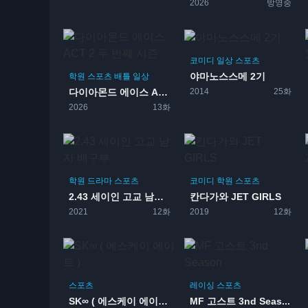
2026
방영중
코미디
일상
스포츠
야마노스스메 2기
학원
스포츠
배틀
일상
2014
25화
다이아몬드 에이스 ACT 2...
2026
13화
학원
드라마
스포츠
코미디
학원
스포츠
2.43 세이인 고교 남자 ...
칸다가와 JET GIRLS
2021
12화
2019
12화
스포츠
레이싱
스포츠
SK∞ ( 에스케이 에이트 ...
MF 고스트 3nd Seas...