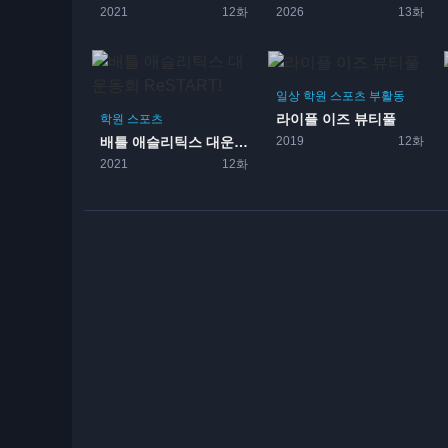
2021
12화
2026
13화
일상
학원
스포츠
부활동
라이플 이즈 뷰티풀
학원
스포츠
2019
12화
배틀 애슬리틱스 대운동회 R...
2021
12화