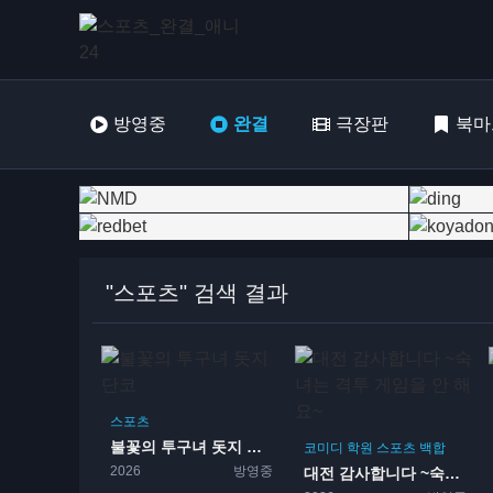
방영중
완결
극장판
북마
"스포츠" 검색 결과
스포츠
불꽃의 투구녀 돗지 단코
코미디
학원
스포츠
백합
2026
방영중
대전 감사합니다 ~숙녀는 격...