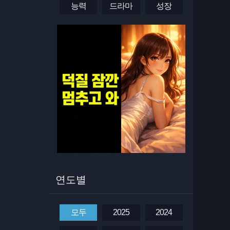
능력
드라마
성장
연도별
모두
2025
2024