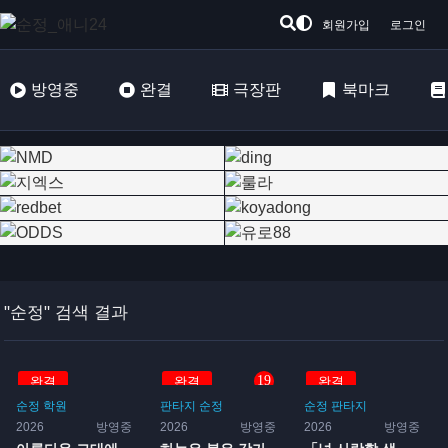
회원가입
로그인
방영중
완결
극장판
북마크
"순정" 검색 결과
19
완결
완결
완결
순정
학원
판타지
순정
순정
판타지
2026
방영중
2026
방영중
2026
방영중