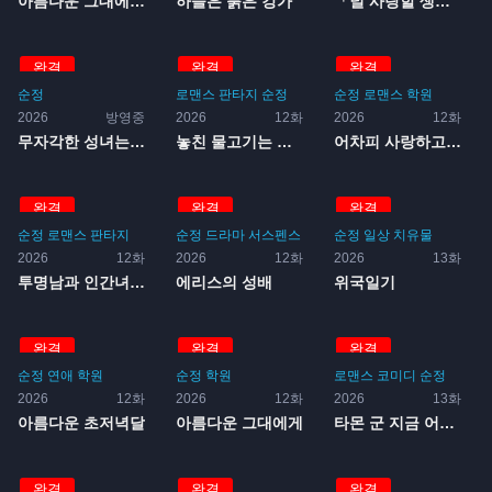
아름다운 그대에게 2기
하늘은 붉은 강가
「널 사랑할 생각은 없어」라...
완결
완결
완결
순정
로맨스
판타지
순정
순정
로맨스
학원
2026
방영중
2026
12화
2026
12화
무자각한 성녀는 오늘도 무의...
놓친 물고기는 컸지만 잡은 ...
어차피 사랑하고 만다 2기
완결
완결
완결
순정
로맨스
판타지
순정
드라마
서스펜스
순정
일상
치유물
2026
12화
2026
12화
2026
13화
투명남과 인간녀 곧 부부가 ...
에리스의 성배
위국일기
완결
완결
완결
순정
연애
학원
순정
학원
로맨스
코미디
순정
2026
12화
2026
12화
2026
13화
아름다운 초저녁달
아름다운 그대에게
타몬 군 지금 어느 쪽?
완결
완결
완결