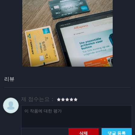
리뷰
제 점수는요：
삭제
댓글 등록