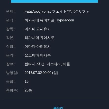
원제:
Fate/Apocrypha / フェイト/アポクリファ
원작:
히가시데 유이치로, Type-Moon
감독:
아사이 요시유키
각본:
히가시데 유이치로
작화:
야마다 아리요시
음악:
요코야마 마사루
장르:
판타지, 액션, 미스테리, 배틀
방영일:
2017.07.02 00:
00 (일)
등급:
15
총화수:
25화
줄거리