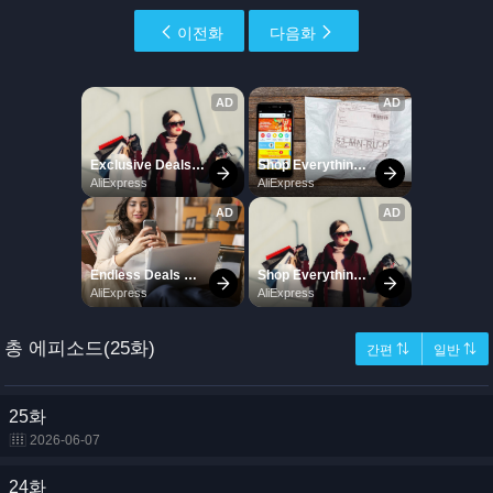
이전화
다음화
총 에피소드(25화)
간편 ⇅
일반 ⇅
25화
2026-06-07
24화