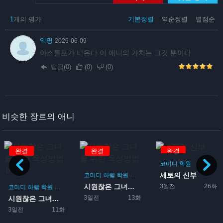
1
개의 평가
기본정렬
역순정렬
별점순
익명
2026-06-09
아스톨포가 나온다 이 애니의 가치는 그것 뿐이다
답글(0)
(
0
)
(
0
)
비슷한 장르의 애니
완결
완결
완결
코미디
학원
세토의 신부
코미디
하렘
학원
로맨스
게임
3일전
26화
시원찮은 그녀를 위한 육성방...
코미디
하렘
학원
로맨스
게임
3일전
13화
시원찮은 그녀를 위한 육성방...
3일전
11화