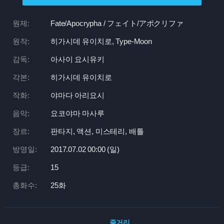
원제:
Fate/Apocrypha / フェイト/アポクリファ
원작:
히가시데 유이치로, Type-Moon
감독:
아사이 요시유키
각본:
히가시데 유이치로
작화:
야마다 아리요시
음악:
요코야마 마사루
장르:
판타지, 액션, 미스테리, 배틀
방영일:
2017.07.02 00:
00 (일)
등급:
15
총화수:
25화
줄거리