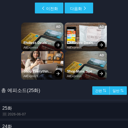
이전화
다음화
총 에피소드(25화)
간편 ⇅
일반 ⇅
25화
2026-06-07
24화