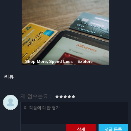
리뷰
제 점수는요：
삭제
댓글 등록