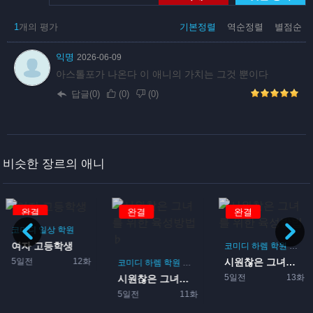
1
개의 평가
기본정렬
역순정렬
별점순
익명
2026-06-09
아스톨포가 나온다 이 애니의 가치는 그것 뿐이다
답글(0)
(
0
)
(
0
)
비슷한 장르의 애니
완결
완결
완결
코미디
일상
학원
여자 고등학생
코미디
하렘
학원
로맨
5일전
12화
시원찮은 그녀를 위한 육성방...
코미디
하렘
학원
로맨스
게임
5일전
13화
시원찮은 그녀를 위한 육성방...
5일전
11화