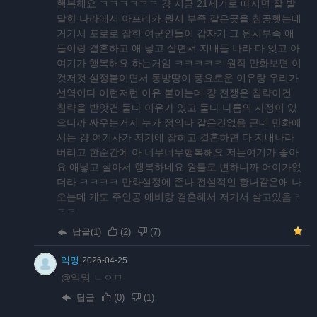
행복해요 ㅋㅋㅋㅋㅋㅋ 걍 지금 21세기로 따지면 잘 발
달한 나라에서 아프리카 원시 부족 같은곳을 침공햇는데
거기서 포로로 잡힌 여군인들이 갑자기 그 원시부족 애
들이랑 결혼하고 애 낳고 살면서 지내들 나라 다 잊고 아
여기가 행복해요 하는거임 ㅋㅋㅋㅋㅋ 원작 만화보면 이
것저것 설정붙이면서 동방땅이 풍요로운 이유랑 우리가
선역이다 이런저런 이유 붙이는데 걍 전쟁은 침략이건
침략을 받앗건 둘다 이유가 있고 둘다 나름의 사정이 있
으니까 싸우는거지 누가 정의다 같은건없음 근데 만화에
서는 걍 여기사가 저기에 잡히고 결혼하면 다 지내나라
버리고 한순간에 아 너무너무행복해요 저는여기가 좋아
요 애낳고 살아서 행복하네요 원툴로 변하니까 어이가없
더라 ㅋㅋㅋㅋ 만화설정에 존나 전설적인 황녀같은애 나
오는데 개도 주인공 애비랑 결혼해서 저기서 살고있음ㅋ
ㅋㅋ
답글(1)
(
2
)
(
7
)
익명
2026-04-25
@익명 ㄴㅇㅁ
답글
(
0
)
(
1
)