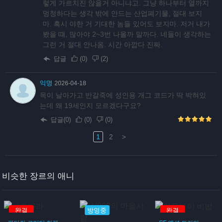
렇게 가르치진 않을거 아니냐고. 그냥 하나부터 열까지
멍청하다는 생각 밖에 안드는 산업폐기물, 절대 보지
마. 혹시 야한 거 기대한 놈들 있어도 보지마. 저거 내가
봤을 떄, 많아야 2~3번 나올까 말까다. 네들이 생각하는
그런 거 절대 안나옴. 시간 아깝다 진짜.
답글
(
0
)
(
2
)
익명
2026-04-18
목이 날아가고 반갈죽에 성인용 개그 코드가 딱 박혀있
는데 왜 19세인지 모르겠다구요?
답글(0)
(
0
)
(
0
)
1
2
>
비슷한 장르의 애니
완결
방영중
완결