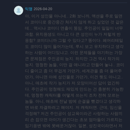
익명
2026-04-20
아, 이거 성인물 아니네.. 2화 보니까, 액션을 주로 밀면
서 코미디로 중간중간 쳐지지 않게 하고 싶었던 것 같은
데... 역시나 코미디 연출이 똥임. 주인공이 일일이 너무
과함. 유치원생도 아니고 다 큰 성인이 누가 저렇게 반
응함? 코미디니까 그럴 수 있다고? 똥이다. 페어리테일
도 코미디 많이 들어가는데, 루시 보고 유치하다고 생각
하는 사람이 어디있냐고. 이런 문제들을 야기하는 가장
큰 문제점은 주인공의 능지. 하지만 그건 역시 작가의
능지. 멍청한 놈들, 이딴 걸 애니라고 만들어 놓냐.. 코미
디 줄이고 좀 더 무겁게 가던가, 세계관을 좀 더 풀어주
던가, 아니면 아예 성인물로 가던가, 이건 뭣도 아니고..
아니, 애초에 작가 능지가 저 모양이어선 답이 없긴하
다. 주인공이 멍청해도 재밌게 만드는 건 충분히 가능한
데, 멍청한 캐릭터를 어떻게 쓰는지 조차 전혀 모르는
놈들. 아니, 애초에 전날 밤에 순결을 뺐겼다고 생각하
면 바로 자결하려고 해야지. 저 캐릭터면. 근데, 임신을
걱정해? 저건 주인공이 성교육이라곤 사랑하는 사람끼
리 손 잡으면 아이가 생긴다는 초보 엄마들이 가르치는
임기응변 밖에 못배운거잖아. 일본, 성진국이라면서 저