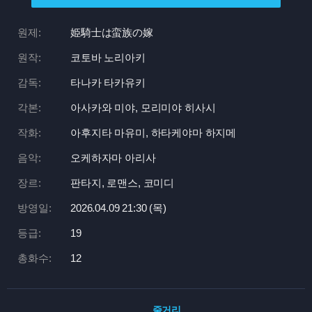
원제:
姫騎士は蛮族の嫁
원작:
코토바 노리아키
감독:
타나카 타카유키
각본:
아사카와 미야, 모리미야 히사시
작화:
아후지타 마유미, 하타케야마 하지메
음악:
오케하자마 아리사
장르:
판타지, 로맨스, 코미디
방영일:
2026.04.09 21:
30 (목)
등급:
19
총화수:
12
줄거리