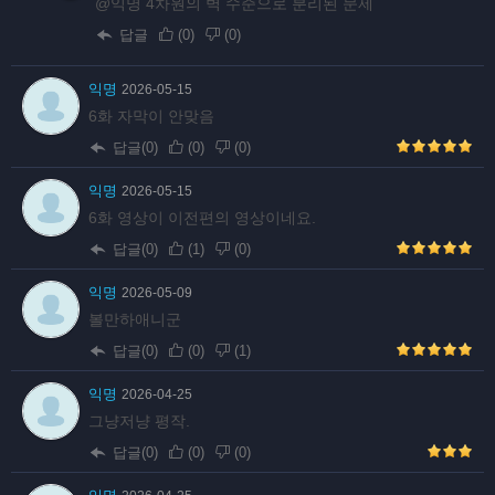
@익명 4차원의 벽 수준으로 분리된 문제
답글
(
0
)
(
0
)
익명
2026-05-15
6화 자막이 안맞음
답글(0)
(
0
)
(
0
)
익명
2026-05-15
6화 영상이 이전편의 영상이네요.
답글(0)
(
1
)
(
0
)
익명
2026-05-09
볼만하애니군
답글(0)
(
0
)
(
1
)
익명
2026-04-25
그냥저냥 평작.
답글(0)
(
0
)
(
0
)