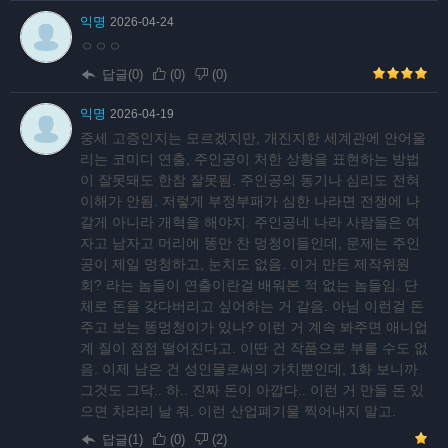
익명
2026-04-24
ㅇㅇㅇ
답글(0)
(
0
)
(
0
)
익명
2026-04-19
중세 고증인지는 모르겠지만, 개진지한 세계관에 안어울
리는 코미디 연출, 주인공이 처한 상황을 표현하는 방법
이 잘못돼도 한참 잘못됨. 주인공의 동기나 심리도 전혀
이해가 안됨. 저렇게 부정부패가 심한 나라면 전쟁에 나
갈게 아니라 개혁을 해야지. 주인공네 나라 사람들은 여
자고 남자고 머리에 똥만 찬 멍청이들인데, 문제는 주인
공이 제일 멍청하고, 눈치도 없음. 이거 만든 제작위원
회? 라는 놈들이 연출이란걸 배워본 적 없는 놈들임. 단
체로 돈을 갖다버리고 싶어하는 거 같음. 아님 이런걸 돈
주고 보는 똥멍청이가 있나? 이런 거 계속 봐주면 애니업
계 질이 점점 떨어진다고. 이딴 건 작품으로 부를 수도 없
음. 이제 남은 건 성인물로써의 가치뿐인데, 1화 보니까
그것도 그닥.. 하.. 진짜 돈이 아깝다.. 이런 거 만들 돈 있
으면 차라리 날 줘. 이런 산업폐기물 찍어내지 말고.
답글(1)
(
0
)
(
2
)