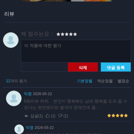
리뷰
제 점수는요：
삭제
댓글 등록
11
개의 평가
기본정렬
역순정렬
별점순
익명
2026-05-22
6화리뷰 허허... 본인이 행복해도 남의 행복을 도와 줄 수
있냐는 완전분리된 별개의 문제인데 풉...
답글(1)
(
1
)
(
1
)
익명
2026-05-22