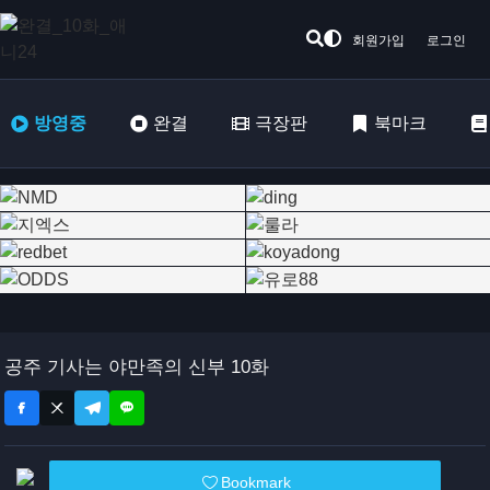
회원가입
로그인
방영중
완결
극장판
북마크
공주 기사는 야만족의 신부 10화
Bookmark