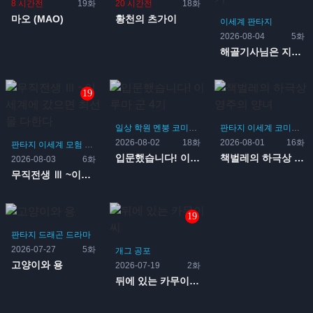
8 시간전
19화
20 시간전
18화
마오 (MAO)
황천의 츠가이
이세계
판타지
2026-08-04
5화
해골기사님은 지금 이세계 모험 중 2기
19
일상
학원
멘붕
코미디
악마
먼치킨
판타지
판타지
이세계
마법
코미디
일
2026-08-02
18화
2026-08-01
16화
판타지
이세계
모험
액션
먼치킨
마법사
입문했습니다! 이루마 군 4기
책벌레의 하극상 영주의 양녀
2026-08-03
6화
무직전생 Ⅲ ~이세계에 갔으면 최선을 다한다
19
판타지
드래곤
드라마
2026-07-27
5화
개그
공포
고양이와 용
2026-07-19
2화
뒤에 있는 카무이 씨