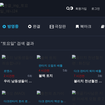
회원가입
로그인
방영중
완결
극장판
북마크
"토요일" 검색 결과
판타지
오컬트
배틀
4 시간전
5화
로맨스
다크 판타지
퇴마
배틀
블랙 토치
2 시간전
6화
7 시간전
3화
우리 남동생들이 죄송합니다
블리치 천년혈전 편 : 화진담
다크판타지
호러
로맨스
다크 판타지
액션
능력
배틀