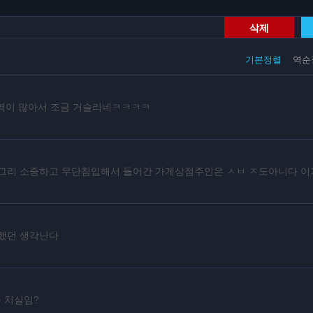
삭제
기본정렬
역순
의역이 많아서 조금 거슬리네ㅋㅋㅋㅋ
 그리 소중하고 무단침입해서 들어간 가게상점주인은 ㅅㅂ ㅈ도아니다 
각했던 생각난다
 치실임?