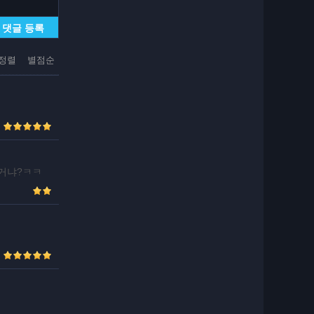
댓글 등록
정렬
별점순
이거냐?ㅋㅋ