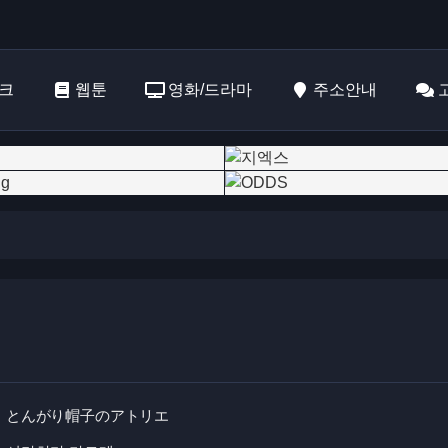
크
웹툰
영화/드라마
주소안내
とんがり帽子のアトリエ