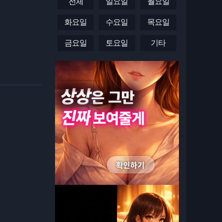
전체
일요일
월요일
화요일
수요일
목요일
금요일
토요일
기타