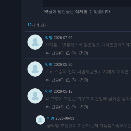
댓글이 달린글은 삭제할 수 없습니다.
12
개의 평가
익명
2026-07-06
자막을... 넷플릭스꺼 같은걸로 가져온건가? 
답글(0)
(
0
)
(
0
)
익명
2026-05-20
ㅅㅂ 스승이 진짜 씨발려닝였네 지제자 기억은
답글(0)
(
3
)
(
0
)
익명
2026-05-19
와 고추에 꼬깔콘 끼우고 여친입에 넣어준 생
답글(1)
(
0
)
(
9
)
익명
2026-06-03
@익명 꼬칼콘에 끼운다는게 가능함? 좆이무슨