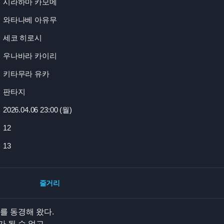
시라하마 카모메
와타나베 아유무
세코 히로시
우나바라 카이리
키타무라 유카
판타지
2026.04.06 23:
00 (월)
12
13
줄거리
를 동경해 왔다.
 될 수 없고