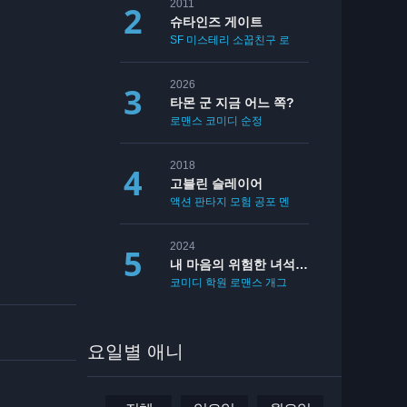
2011
슈타인즈 게이트
SF
미스테리
소꿉친구
로맨스
2026
타몬 군 지금 어느 쪽?
로맨스
코미디
순정
2018
고블린 슬레이어
액션
판타지
모험
공포
멘붕
19
2024
내 마음의 위험한 녀석 2기
코미디
학원
로맨스
개그
요일별 애니