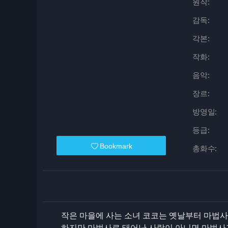
원작:
감독:
각본:
작화:
음악:
장르:
방영일:
등급:
Bookmark
총화수:
작은 마을에 사는 소녀 코코는 옛날부터 마법사
하지만 마법사로 태어난 사람이 아니면 마법사가