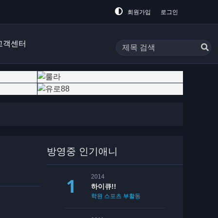
회원가입
로그인
고객센터
방영중 인기애니
2014
하이큐!!
학원
스포츠
부활동