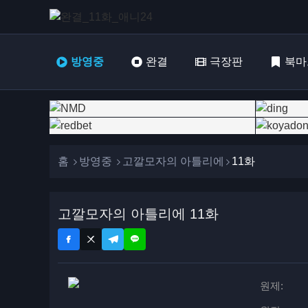
방영중
완결
극장판
북마
홈
방영중
고깔모자의 아틀리에
11화
고깔모자의 아틀리에 11화
원제: