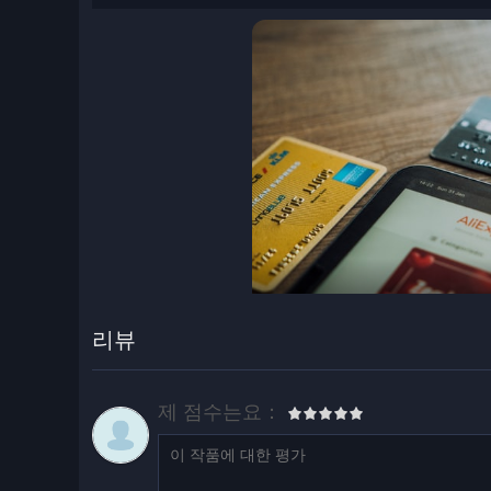
리뷰
제 점수는요：