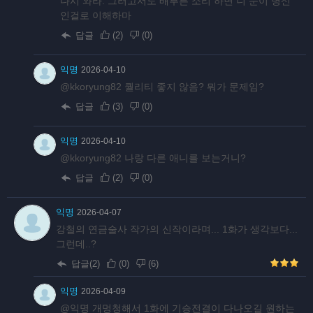
다시 와라. 그러고서도 배부른 소리 하면 니 눈이 병신
인걸로 이해하마
답글
(
2
)
(
0
)
익명
2026-04-10
@kkoryung82 퀄리티 좋지 않음? 뭐가 문제임?
답글
(
3
)
(
0
)
익명
2026-04-10
@kkoryung82 나랑 다른 애니를 보는거니?
답글
(
2
)
(
0
)
익명
2026-04-07
강철의 연금술사 작가의 신작이라며... 1화가 생각보다...
그런데..?
답글(2)
(
0
)
(
6
)
익명
2026-04-09
@익명 개멍청해서 1화에 기승전결이 다나오길 원하는