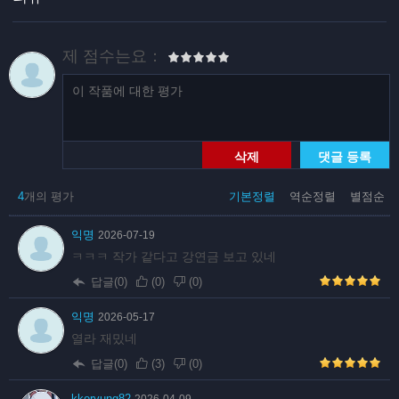
제 점수는요：
삭제
댓글 등록
4
개의 평가
기본정렬
역순정렬
별점순
익명
2026-07-19
ㅋㅋㅋ 작가 같다고 강연금 보고 있네
답글(0)
(
0
)
(
0
)
익명
2026-05-17
열라 재밌네
답글(0)
(
3
)
(
0
)
kkoryung82