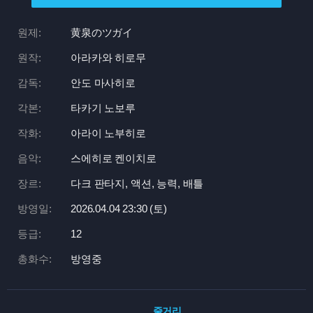
원제:
黄泉のツガイ
원작:
아라카와 히로무
감독:
안도 마사히로
각본:
타카기 노보루
작화:
아라이 노부히로
음악:
스에히로 켄이치로
장르:
다크 판타지, 액션, 능력, 배틀
방영일:
2026.04.04 23:
30 (토)
등급:
12
총화수:
방영중
줄거리