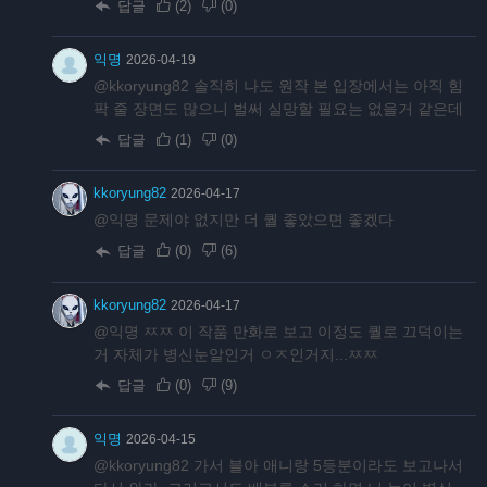
답글
(
2
)
(
0
)
익명
2026-04-19
@kkoryung82 솔직히 나도 원작 본 입장에서는 아직 힘
팍 줄 장면도 많으니 벌써 실망할 필요는 없을거 같은데
답글
(
1
)
(
0
)
kkoryung82
2026-04-17
@익명 문제야 없지만 더 퀄 좋았으면 좋겠다
답글
(
0
)
(
6
)
kkoryung82
2026-04-17
@익명 ㅉㅉ 이 작품 만화로 보고 이정도 퀄로 끄덕이는
거 자체가 병신눈알인거 ㅇㅈ인거지...ㅉㅉ
답글
(
0
)
(
9
)
익명
2026-04-15
@kkoryung82 가서 블아 애니랑 5등분이라도 보고나서