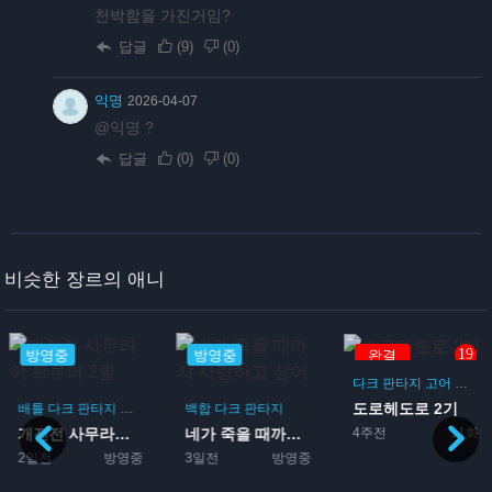
천박함을 가진거임?
답글
(
9
)
(
0
)
익명
2026-04-07
@익명 ?
답글
(
0
)
(
0
)
비슷한 장르의 애니
19
방영중
방영중
완결
틀
다크 판타지
고어
배틀
도로헤도로 2기
배틀
다크 판타지
갑옷물
아포칼립스물
백합
다크 판타지
4주전
11화
개진전 사무라이 트루퍼 2쿨
네가 죽을 때까지 사랑하고...
2일전
방영중
3일전
방영중