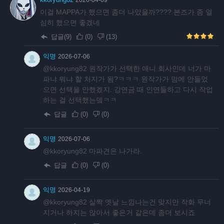
2026-04-09
이걸 MAPPA가 했으면 좀더 나았을까???? 본즈가 좀 열
심히 했으면 좋겠네
답글(9)
(
0
)
(
13
)
익명
2026-07-06
@kkoryung82 원작가가 선택한 애니 회사인데 너가 마
파냐 뭐냐 할 처지가 됨?ㅋㅋㅋ 원작가가 맘에 안들었
으면 선택을 안했겠지. 강연금 때 인연들하고 다시 작업
하는 걸 선택했는뎈ㅋㅋ
답글
(
0
)
(
0
)
익명
2026-07-06
@kkoryung82 마파견은 나가라.
답글
(
0
)
(
0
)
익명
2026-04-19
@kkoryung82 살짝 옛날 느낌나는건 맞지만 작화 무너
지거나 하지는 않아서 좋은거 같은데 좀더 보시죠