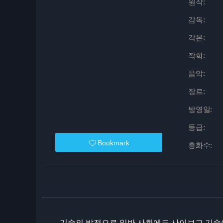
원작:
감독:
각본:
작화:
음악:
장르:
방영일:
등급:
Bookmark
총화수:
기술의 발전으로 일반 사회에도 사이보그 기술