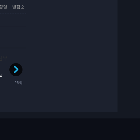
정렬
별점순
완결
방영중
코미디
일상
학원
드라마
부활동
판타지
부
방과 후 제방 일지
LV999의 마을사람
26화
3일전
12화
1일전
방영중