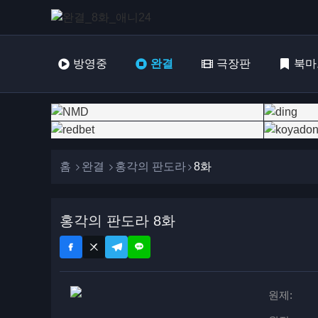
방영중
완결
극장판
북마
홈
완결
홍각의 판도라
8화
홍각의 판도라 8화
원제: