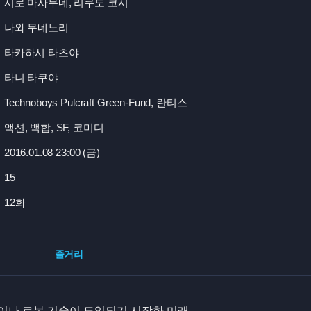
시로 마사무네, 리쿠도 코시
나와 무네노리
타카하시 타츠야
타니 타쿠야
Technoboys Pulcraft Green-Fund, 란티스
액션, 백합, SF, 코미디
2016.01.08 23:
00 (금)
15
12화
줄거리
이나 로봇 기술이 도입되기 시작한 미래.