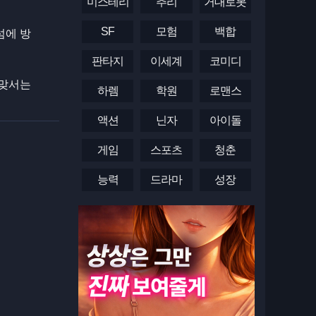
미스테리
추리
거대로봇
SF
모험
백합
섬에 방
판타지
이세계
코미디
 맞서는
하렘
학원
로맨스
액션
닌자
아이돌
게임
스포츠
청춘
능력
드라마
성장