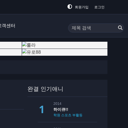
회원가입
로그인
고객센터
완결 인기애니
2014
하이큐!!
학원
스포츠
부활동