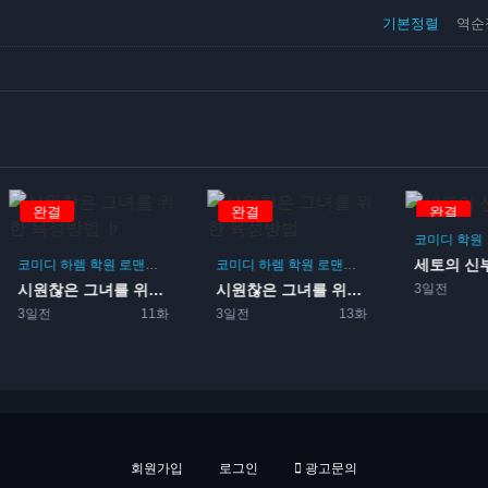
기본정렬
역순
완결
완결
완결
코미디
학원
세토의 신
코미디
하렘
학원
로맨스
게임
코미디
하렘
학원
로맨스
게임
3일전
시원찮은 그녀를 위한 육성방...
시원찮은 그녀를 위한 육성방...
3일전
11화
3일전
13화
회원가입
로그인
광고문의