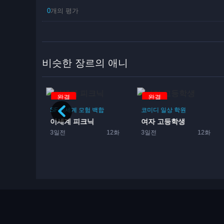
0
개의 평가
비슷한 장르의 애니
완결
완결
SF
이세계
모험
백합
코미디
일상
학원
이세계 피크닉
여자 고등학생
3일전
12화
3일전
12화
포츠
백합
대전 감사합니다 ~숙녀는 격...
방영중