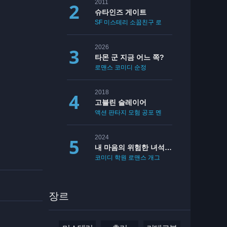
2011
슈타인즈 게이트
SF
미스테리
소꿉친구
로맨스
2026
타몬 군 지금 어느 쪽?
로맨스
코미디
순정
2018
고블린 슬레이어
액션
판타지
모험
공포
멘붕
19
2024
내 마음의 위험한 녀석 2기
코미디
학원
로맨스
개그
장르