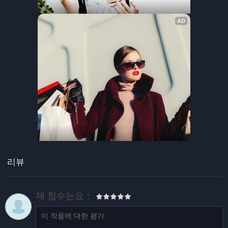
리뷰
제 점수는요：