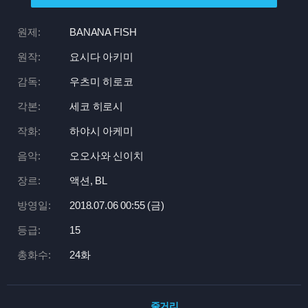
원제:
BANANA FISH
원작:
요시다 아키미
감독:
우츠미 히로코
각본:
세코 히로시
작화:
하야시 아케미
음악:
오오사와 신이치
장르:
액션, BL
방영일:
2018.07.06 00:
55 (금)
등급:
15
총화수:
24화
줄거리