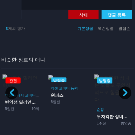
삭제
댓글 등록
0
개의 평가
기본정렬
역순정렬
별점순
비슷한 장르의 애니
완결
방영중
방영중
액션
코미디
능력
원피스
액션
판타지
코미디
모험
6일전
반역성 밀리언아서
5일전
10화
순정
무자각한 성녀는 오늘도 무의...
1주전
방영중