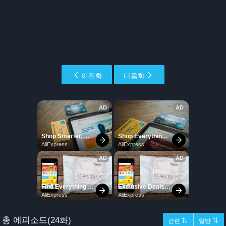
이전화
다음화
총 에피소드(24화)
간편 ⇅
일반 ⇅