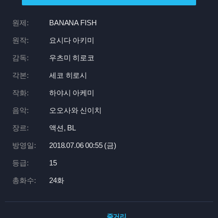
원제:
BANANA FISH
원작:
요시다 아키미
감독:
우츠미 히로코
각본:
세코 히로시
작화:
하야시 아케미
음악:
오오사와 신이치
장르:
액션, BL
방영일:
2018.07.06 00:
55 (금)
등급:
15
총화수:
24화
줄거리