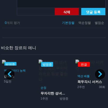
삭제
댓글 등록
0
개의 평가
기본정렬
역순정렬
별점순
비슷한 장르의 애니
방영중
방영중
완결
액션
코미디
능력
원피스
액션
배틀
5일전
꼭두각시 서커스
2주전
36화
순정
무자각한 성녀는 오늘도 무의...
1주전
방영중