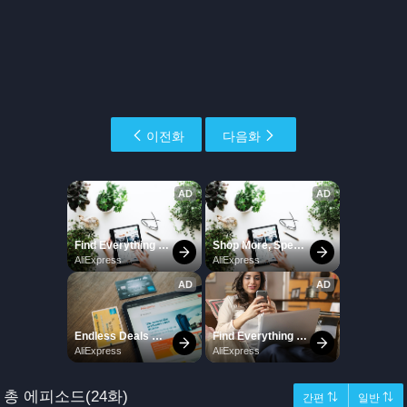
이전화
다음화
총 에피소드(24화)
간편 ⇅
일반 ⇅