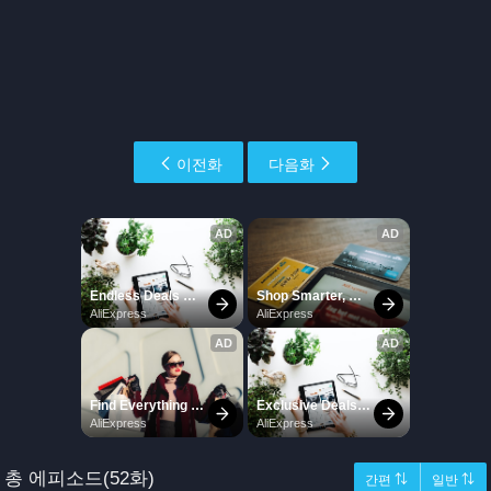
이전화
다음화
총 에피소드(52화)
간편 ⇅
일반 ⇅