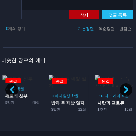
삭제
댓글 등록
0
개의 평가
기본정렬
역순정렬
별점순
비슷한 장르의 애니
완결
완결
완결
코미디
학원
세토의 신부
게임
코미디
일상
학원
드라마
부활동
코미디
드라마
로맨스
3일전
26화
방과 후 제방 일지
사랑과 프로듀서~EVOL×L...
3일전
12화
1주전
12화