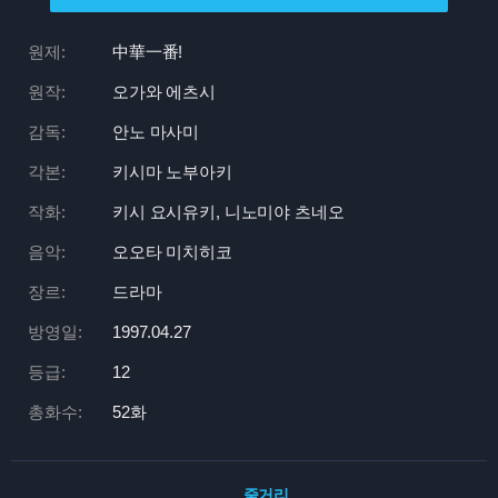
원제:
中華一番!
원작:
오가와 에츠시
감독:
안노 마사미
각본:
키시마 노부아키
작화:
키시 요시유키, 니노미야 츠네오
음악:
오오타 미치히코
장르:
드라마
방영일:
1997.04.27
등급:
12
총화수:
52화
줄거리