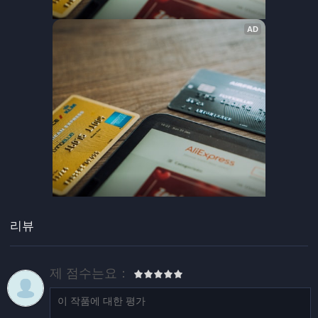
리뷰
제 점수는요：