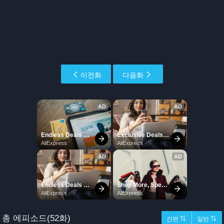
이전화
다음화
총 에피소드(52화)
간편 ⇅
일반 ⇅