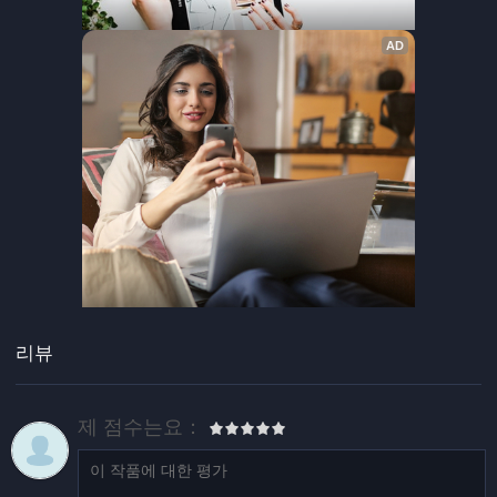
리뷰
제 점수는요：