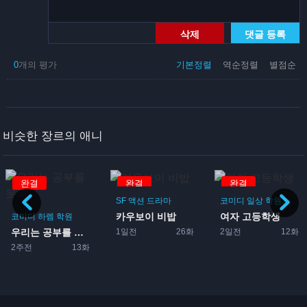
삭제
댓글 등록
0
개의 평가
기본정렬
역순정렬
별점순
비슷한 장르의 애니
완결
완결
완결
SF
액션
드라마
코미디
일상
학원
카우보이 비밥
여자 고등학생
코미디
하렘
학원
1일전
26화
2일전
12화
우리는 공부를 못해
2주전
13화