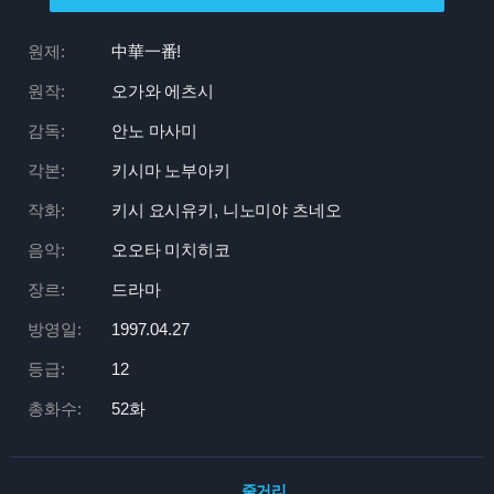
원제:
中華一番!
원작:
오가와 에츠시
감독:
안노 마사미
각본:
키시마 노부아키
작화:
키시 요시유키, 니노미야 츠네오
음악:
오오타 미치히코
장르:
드라마
방영일:
1997.04.27
등급:
12
총화수:
52화
줄거리