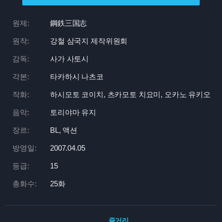
원제:
鋼鉄三国志
원작:
강철 삼국지 제작위원회
감독:
사가 사토시
각본:
타카하시 나츠코
작화:
하시모토 코이치, 츠카모토 치요미, 오카노 유키오
음악:
토리야마 유지
장르:
BL, 액션
방영일:
2007.04.05
등급:
15
총화수:
25화
줄거리