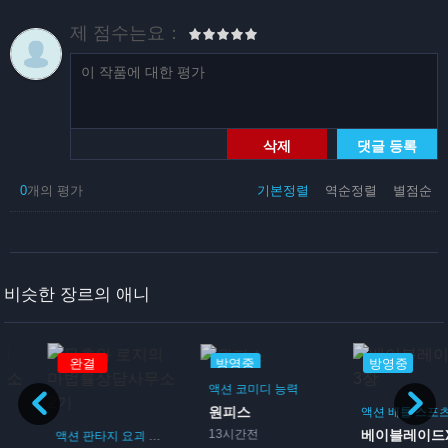
제 점수는요：
삭제
댓글 등록
0
개의 평가
기본정렬
역순정렬
별점순
비슷한 장르의 애니
완결
방영중
방영중
액션
코미디
능력
원피스
리
퇴마
액션
배틀
스포츠
13시간전
베이블레이드X 3장
액션
판타지
요괴
미스테리
퇴마