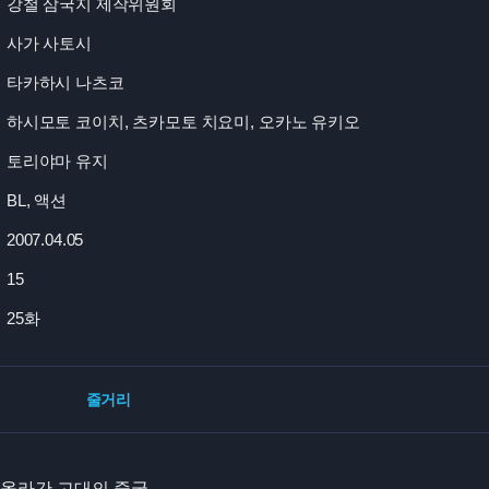
강철 삼국지 제작위원회
사가 사토시
타카하시 나츠코
하시모토 코이치, 츠카모토 치요미, 오카노 유키오
토리야마 유지
BL, 액션
2007.04.05
15
25화
줄거리
 올라간 고대의 중국.