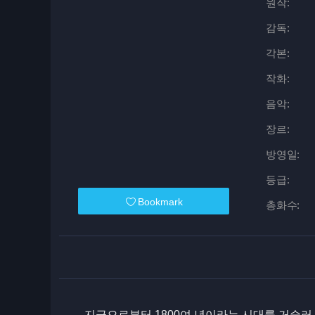
원작:
감독:
각본:
작화:
음악:
장르:
방영일:
등급:
Bookmark
총화수:
지금으로부터 1800여 년이라는 시대를 거슬러