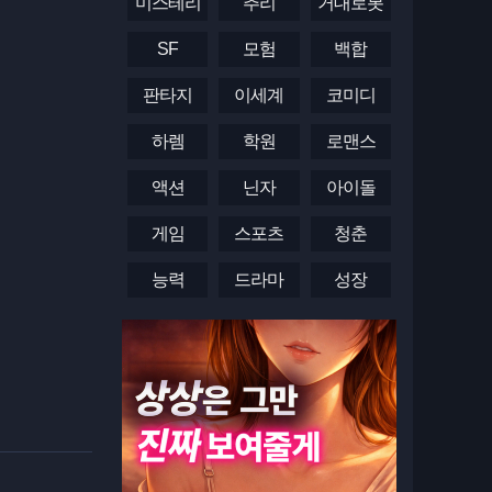
미스테리
추리
거대로봇
SF
모험
백합
판타지
이세계
코미디
하렘
학원
로맨스
액션
닌자
아이돌
게임
스포츠
청춘
능력
드라마
성장