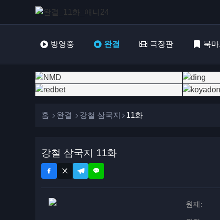
방영중
완결
극장판
북마
홈
완결
강철 삼국지
11화
강철 삼국지 11화
원제: