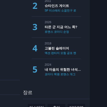
2011
슈타인즈 게이트
SF
미스테리
소꿉친구
로맨스
2026
타몬 군 지금 어느 쪽?
로맨스
코미디
순정
2018
고블린 슬레이어
액션
판타지
모험
공포
멘붕
19
2024
내 마음의 위험한 녀석 2기
코미디
학원
로맨스
개그
장르