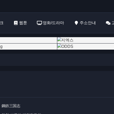
크
웹툰
영화/드라마
주소안내
鋼鉄三国志