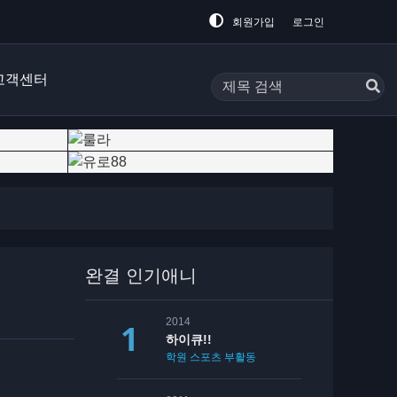
회원가입
로그인
고객센터
완결 인기애니
2014
하이큐!!
학원
스포츠
부활동