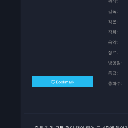
원작:
감독:
각본:
작화:
음악:
장르:
방영일:
등급:
Bookmark
총화수:
죽은 자의 모든 것이 책이 되어 도서관에 들어