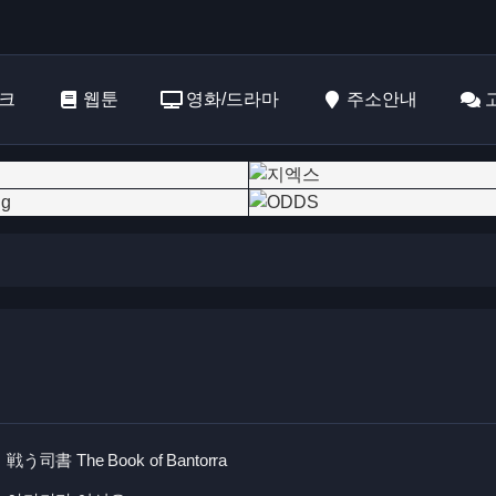
크
웹툰
영화/드라마
주소안내
戦う司書 The Book of Bantorra