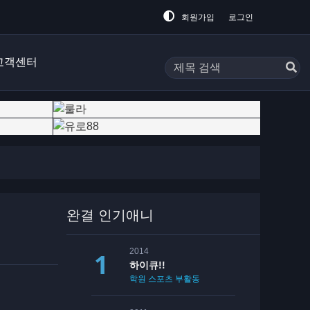
회원가입
로그인
고객센터
완결 인기애니
2014
하이큐!!
학원
스포츠
부활동