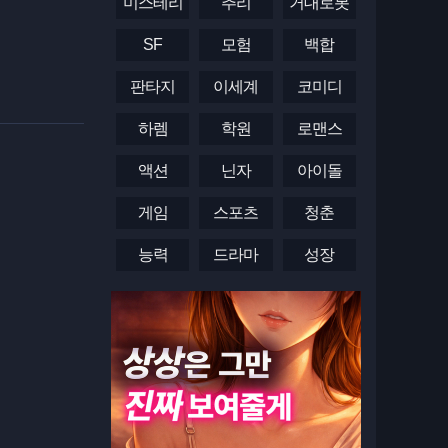
미스테리
추리
거대로봇
SF
모험
백합
판타지
이세계
코미디
하렘
학원
로맨스
액션
닌자
아이돌
게임
스포츠
청춘
능력
드라마
성장