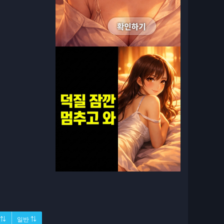
 ⇅
일반 ⇅