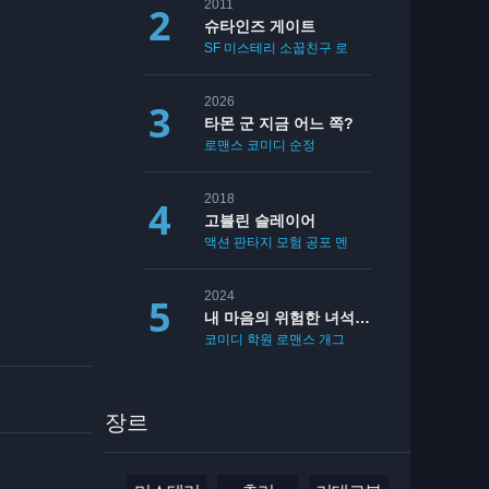
2011
슈타인즈 게이트
SF
미스테리
소꿉친구
로맨스
2026
타몬 군 지금 어느 쪽?
로맨스
코미디
순정
2018
고블린 슬레이어
액션
판타지
모험
공포
멘붕
19
2024
내 마음의 위험한 녀석 2기
코미디
학원
로맨스
개그
장르