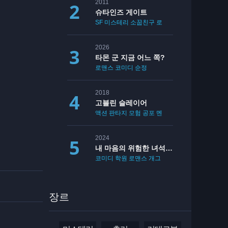
2011
슈타인즈 게이트
SF
미스테리
소꿉친구
로맨스
2026
타몬 군 지금 어느 쪽?
로맨스
코미디
순정
2018
고블린 슬레이어
액션
판타지
모험
공포
멘붕
19
2024
내 마음의 위험한 녀석 2기
코미디
학원
로맨스
개그
장르