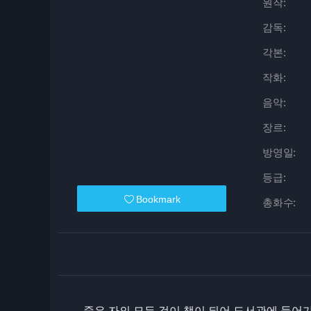
원작:
감독:
각본:
작화:
음악:
장르:
방영일:
등급:
Bookmark
총화수:
죽은 자의 모든 것이 책이 되어 도서관에 들어