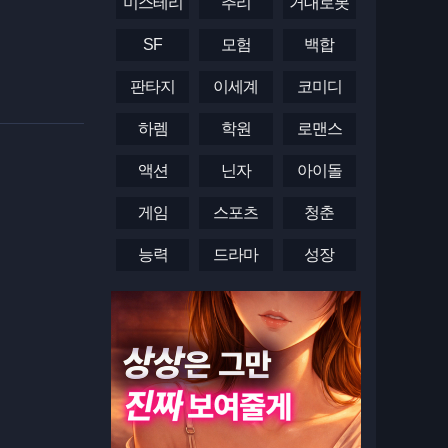
미스테리
추리
거대로봇
SF
모험
백합
판타지
이세계
코미디
하렘
학원
로맨스
액션
닌자
아이돌
게임
스포츠
청춘
능력
드라마
성장