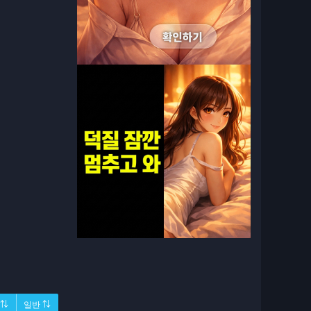
 ⇅
일반 ⇅