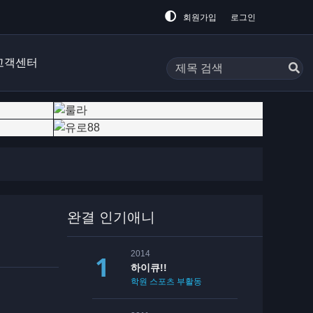
회원가입
로그인
고객센터
완결 인기애니
2014
하이큐!!
학원
스포츠
부활동