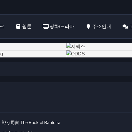
크
웹툰
영화/드라마
주소안내
戦う司書 The Book of Bantorra