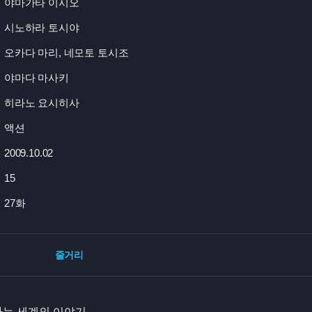
야마가타 이시오
시노하라 토시야
오카다 마리, 네모토 토시조
야마다 마사키
히라노 요시히사
액션
2009.10.02
15
27화
줄거리
가는 세계의 이야기.