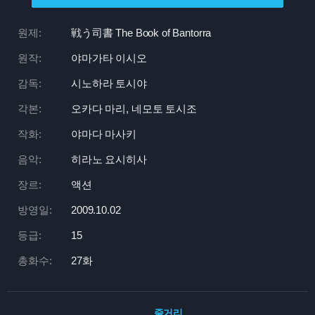
원제:
戦う司書 The Book of Bantorra
원작:
야마가타 이시오
감독:
시노하라 토시야
각본:
오카다 마리, 네모토 토시조
작화:
야마다 마사키
음악:
히라노 요시히사
장르:
액션
방영일:
2009.10.02
등급:
15
총화수:
27화
줄거리