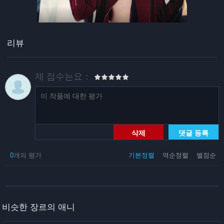
리뷰
제 점수는요：
삭제
댓글 등록
0
개의 평가
기본정렬
역순정렬
별점순
비슷한 장르의 애니