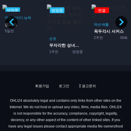
방영중
방영중
완결
액션
코미디
능력
원피스
액션
배틀
5일전
꼭두각시 서커스
2주전
36화
순정
무자각한 성녀는 오늘도 무의...
1주전
방영중
회원가입
로그인
광고문의
OHLI24 absolutely legal and contains only links from other sites on the
Internet. We do not host or upload any video, films, media files. OHLI24
is not responsible for the accuracy, compliance, copyright, legality,
decency, or any other aspect of the content of other linked sites. If you
have any legal issues please contact appropriate media file owners/host