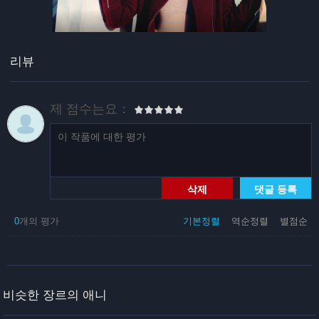
리뷰
제 점수는요：
삭제
댓글 등록
0
개의 평가
기본정렬
역순정렬
별점순
비슷한 장르의 애니