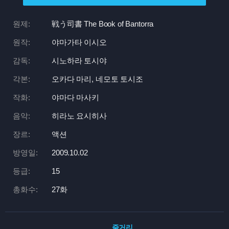
원제:
戦う司書 The Book of Bantorra
원작:
야마가타 이시오
감독:
시노하라 토시야
각본:
오카다 마리, 네모토 토시조
작화:
야마다 마사키
음악:
히라노 요시히사
장르:
액션
방영일:
2009.10.02
등급:
15
총화수:
27화
줄거리