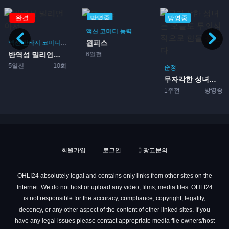
완결
방영중
방영중
액션
코미디
능력
원피스
액션
판타지
코미디
모험
6일전
반역성 밀리언아서
5일전
10화
순정
무자각한 성녀는 오늘도 무의...
1주전
방영중
회원가입
로그인
광고문의
OHLI24 absolutely legal and contains only links from other sites on the
Internet. We do not host or upload any video, films, media files. OHLI24
is not responsible for the accuracy, compliance, copyright, legality,
decency, or any other aspect of the content of other linked sites. If you
have any legal issues please contact appropriate media file owners/host