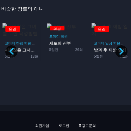
비슷한 장르의 애니
완결
완결
완결
코미디
학원
세토의 신부
코미디
하렘
학원
로맨스
게임
코미디
일상
학원
드라
5일전
26화
시원찮은 그녀를 위한 육성방...
방과 후 제방 일지
게임
5일전
13화
5일전
12화
회원가입
로그인
광고문의