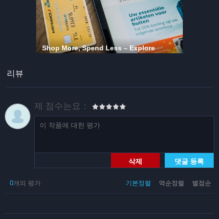
리뷰
제 점수는요：
삭제
댓글 등록
0
개의 평가
기본정렬
역순정렬
별점순