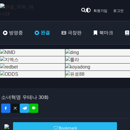
회원가입
로그인
방영중
완결
극장판
북마크
소녀혁명 우테나 30화
Bookmark