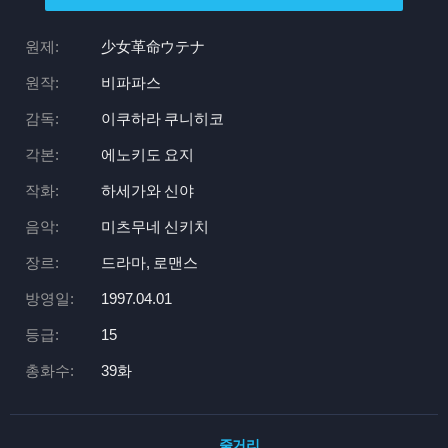
원제:
少女革命ウテナ
원작:
비파파스
감독:
이쿠하라 쿠니히코
각본:
에노키도 요지
작화:
하세가와 신야
음악:
미츠무네 신키치
장르:
드라마, 로맨스
방영일:
1997.04.01
등급:
15
총화수:
39화
줄거리