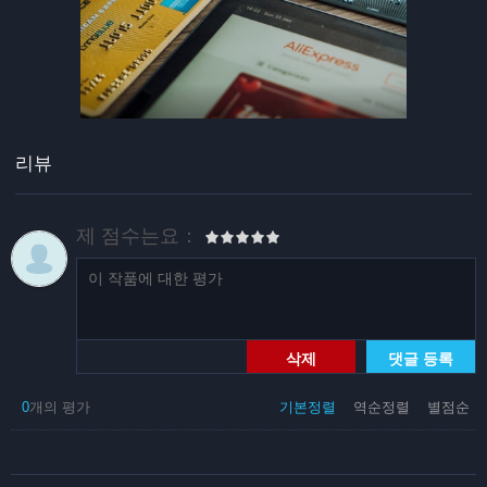
리뷰
제 점수는요：
삭제
댓글 등록
0
개의 평가
기본정렬
역순정렬
별점순