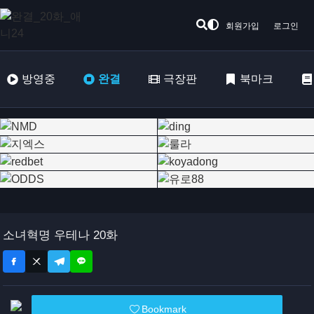
회원가입
로그인
방영중
완결
극장판
북마크
소녀혁명 우테나 20화
Bookmark