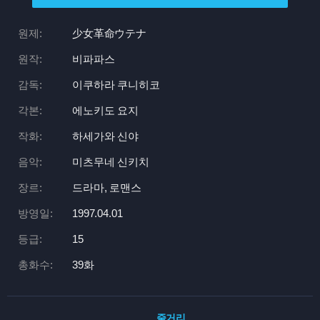
원제:
少女革命ウテナ
원작:
비파파스
감독:
이쿠하라 쿠니히코
각본:
에노키도 요지
작화:
하세가와 신야
음악:
미츠무네 신키치
장르:
드라마, 로맨스
방영일:
1997.04.01
등급:
15
총화수:
39화
줄거리