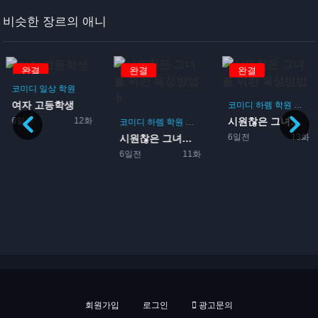
비슷한 장르의 애니
완결
완결
완결
코미디
일상
학원
여자 고등학생
코미디
하렘
학원
로맨
6일전
12화
시원찮은 그녀를 위한 육성방...
코미디
하렘
학원
로맨스
게임
6일전
13화
시원찮은 그녀를 위한 육성방...
6일전
11화
회원가입
로그인
광고문의