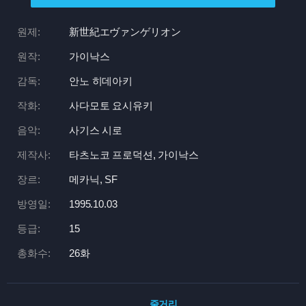
원제:
新世紀エヴァンゲリオン
원작:
가이낙스
감독:
안노 히데아키
작화:
사다모토 요시유키
음악:
사기스 시로
제작사:
타츠노코 프로덕션, 가이낙스
장르:
메카닉, SF
방영일:
1995.10.03
등급:
15
총화수:
26화
줄거리