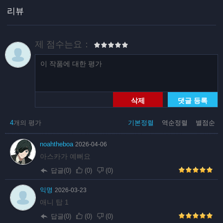
리뷰
제 점수는요：
삭제
댓글 등록
4
개의 평가
기본정렬
역순정렬
별점순
noahtheboa
2026-04-06
아스카가 예뻐요
답글(0)
(
0
)
(
0
)
익명
2026-03-23
애니 탑 1
답글(0)
(
0
)
(
0
)