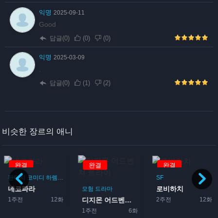
익명
2025-09-11
Good
답글(0)
(
0
)
(
0
)
익명
2025-03-09
.
답글(0)
(
1
)
(
2
)
비슷한 장르의 애니
완결
완결
완결
판타지
코미디
하렘
드라마
로맨스
SF
네코파라
로비하치
이돌
모험
드라마
1주전
12화
2주전
12화
디지몬 어드벤쳐 트라이
1주전
6화