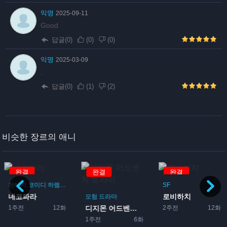
익명
2025-09-11
Good
답글(0)
(
0
)
(
0
)
익명
2025-03-09
.
답글(0)
(
1
)
(
2
)
비슷한 장르의 애니
완결
완결
완결
판타지
코미디
하렘
드라마
로맨스
SF
네코파라
로비하치
이돌
모험
드라마
1주전
12화
2주전
12화
디지몬 어드벤쳐 트라이
1주전
6화