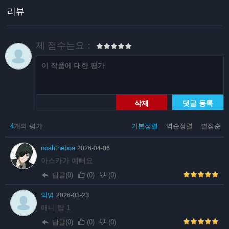
리뷰
제 점수는요：
삭제
댓글 등록
4
개의 평가
기본정렬
역순정렬
별점순
noahtheboa
2026-04-06
아스카가 예뻐요
답글(0)
(
0
)
(
0
)
익명
2026-03-23
애니 탑 1
답글(0)
(
0
)
(
0
)