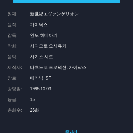
원제:
新世紀エヴァンゲリオン
원작:
가이낙스
감독:
안노 히데아키
작화:
사다모토 요시유키
음악:
사기스 시로
제작사:
타츠노코 프로덕션, 가이낙스
장르:
메카닉, SF
방영일:
1995.10.03
등급:
15
총화수:
26화
줄거리