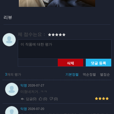
리뷰
제 점수는요：
삭제
댓글 등록
3
개의 평가
기본정렬
역순정렬
별점순
익명
2026-07-27
미쳤네저거..ㅋㅋ
답글(0)
(
0
)
(
0
)
익명
2026-07-20