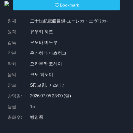
Bookmark
원제:
二十世紀電氣目録-ユーレカ・エヴリカ-
원작:
유우키 히로
감독:
오오타 미노루
각본:
우라하타 타츠히코
작화:
오카무라 코헤이
음악:
코토 히토미
장르:
SF, 모험, 미스테리
방영일:
2026.07.05 23:
00 (일)
등급:
15
총화수:
방영중