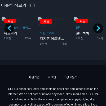
비슷한 장르의 애니
완결
완결
완결
판타지
코미디
하렘
드라마
로맨스
SF
네코파라
로비하치
이돌
모험
드라마
1주전
12화
2주전
12화
디지몬 어드벤쳐 트라이
1주전
6화
회원가입
로그인
광고문의
OHLI24 absolutely legal and contains only links from other sites on the
Internet. We do not host or upload any video, films, media files. OHLI24
is not responsible for the accuracy, compliance, copyright, legality,
decency, or any other aspect of the content of other linked sites. If you