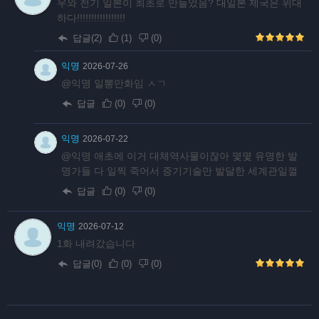
우와 전기 일본이 최초로 만들었음? 대일본 제국은 위대
하다!!!!!!!!!!!!!!!!!
답글(2)
(
1
)
(
0
)
익명
2026-07-26
@익명 일뽕만화임 ㅅㄱ
답글
(
0
)
(
0
)
익명
2026-07-22
@익명 애초에 이거 대체역사물이잖아 몇몇 유명한 발
명가들 다 일찍 죽어서 증기기술만 발달한 세계관일껄
답글
(
0
)
(
0
)
익명
2026-07-12
1화 내려갔습니다
답글(0)
(
0
)
(
0
)