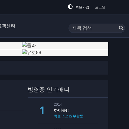
회원가입
로그인
고객센터
방영중 인기애니
2014
하이큐!!
학원
스포츠
부활동