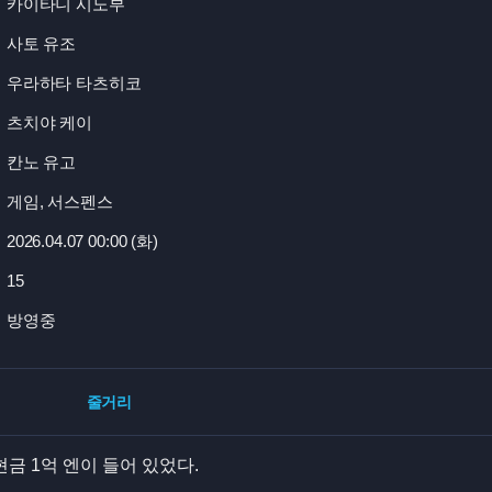
카이타니 시노부
사토 유조
우라하타 타츠히코
츠치야 케이
칸노 유고
게임, 서스펜스
2026.04.07 00:
00 (화)
15
방영중
줄거리
금 1억 엔이 들어 있었다.