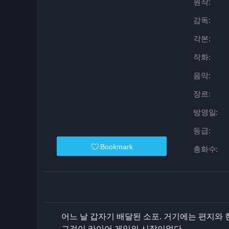
원작:
감독:
각본:
작화:
음악:
장르:
방영일:
등급:
Bookmark
총화수:
어느 날 갑자기 배달된 소포. 거기에는 편지와 현
그것이 라이어 게임의 시작이었다.