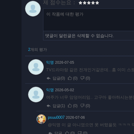
제 점수는요：
댓글이 달린글은 삭제할 수 없습니다.
2
개의 평가
익명
2026-07-05
TV드라마랑 같은 전개인거같은데...흠 이미 스토
답글(0)
(
0
)
(
0
)
익명
2026-05-02
여주가 너무 암덩어리임.. 고구마 좋아하시는분
답글(1)
(
0
)
(
0
)
psuu0007
2026-07-06
@익명 이 글 아니였으면 못 버텼을듯 ㅋㅋㅋ 
답글
(
0
)
(
0
)