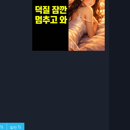
 ⇅
일반 ⇅