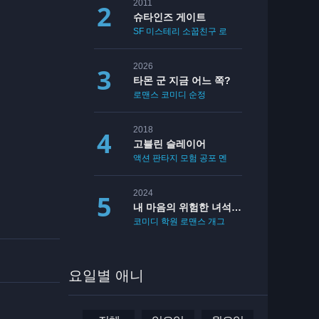
2011
슈타인즈 게이트
SF
미스테리
소꿉친구
로맨스
2026
타몬 군 지금 어느 쪽?
로맨스
코미디
순정
2018
고블린 슬레이어
액션
판타지
모험
공포
멘붕
19
2024
내 마음의 위험한 녀석 2기
코미디
학원
로맨스
개그
요일별 애니