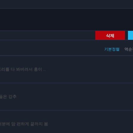
삭제
기본정렬
역순
리를 다 봐버려서 흥이 ..
들은 강추
덕분에 맘 편하게 끝까지 봄