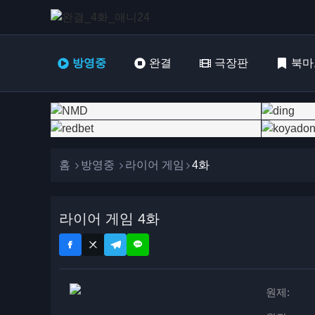
방영중
완결
극장판
북마
홈
방영중
라이어 게임
4화
라이어 게임 4화
원제: