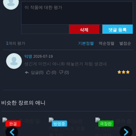
삭제
댓글 등록
1
개의 평가
기본정렬
역순정렬
별점순
익명
2026-07-19
생긴게 미연시 애니화 해놓은거 처럼 생겼네
답글(0)
(
0
)
(
0
)
비슷한 장르의 애니
방영중
극장판
방영중