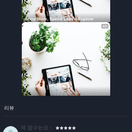
리뷰
제 점수는요：