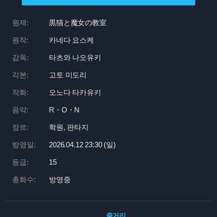
원제:
黒猫と魔女の教室
원작:
카네다 요스케
감독:
타츠와 나오유키
각본:
고토 미도리
작화:
오노다 타카유키
음악:
R・O・N
장르:
학원, 판타지
방영일:
2026.04.12 23:
30 (일)
등급:
15
총화수:
방영중
줄거리