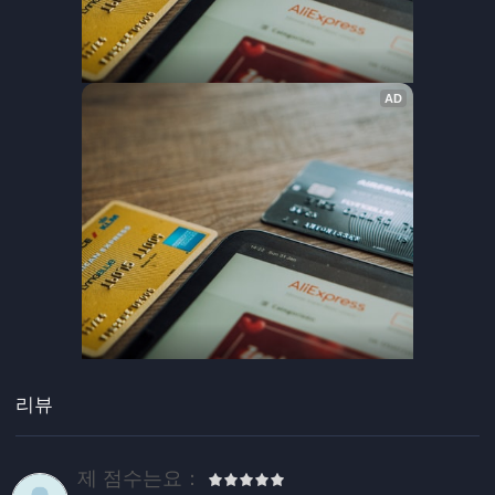
리뷰
제 점수는요：