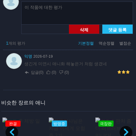
삭제
댓글 등록
1
개의 평가
기본정렬
역순정렬
별점순
익명
2026-07-19
생긴게 미연시 애니화 해놓은거 처럼 생겼네
답글(0)
(
0
)
(
0
)
비슷한 장르의 애니
방영중
극장판
방영중