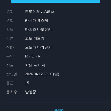
원제:
黒猫と魔女の教室
원작:
카네다 요스케
감독:
타츠와 나오유키
각본:
고토 미도리
작화:
오노다 타카유키
음악:
R・O・N
장르:
학원, 판타지
방영일:
2026.04.12 23:
30 (일)
등급:
15
총화수:
방영중
줄거리