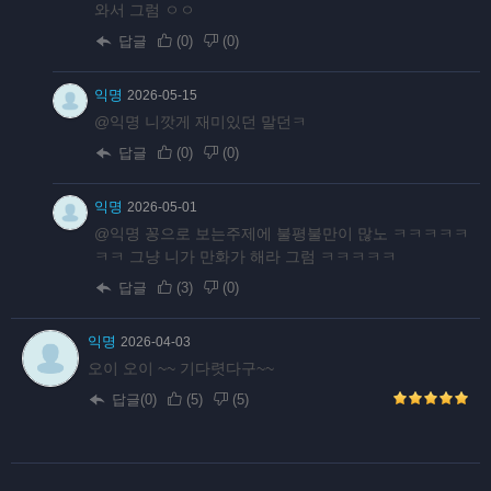
와서 그럼 ㅇㅇ
답글
(
0
)
(
0
)
익명
2026-05-15
@익명 니깟게 재미있던 말던ㅋ
답글
(
0
)
(
0
)
익명
2026-05-01
@익명 꽁으로 보는주제에 불평불만이 많노 ㅋㅋㅋㅋㅋ
ㅋㅋ 그냥 니가 만화가 해라 그럼 ㅋㅋㅋㅋㅋ
답글
(
3
)
(
0
)
익명
2026-04-03
오이 오이 ~~ 기다렷다구~~
답글(0)
(
5
)
(
5
)