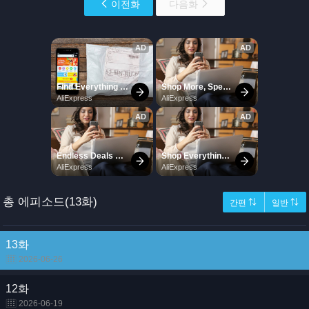
이전화
다음화
총 에피소드(13화)
간편 ⇅
일반 ⇅
13화
2026-06-26
12화
2026-06-19