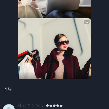
리뷰
제 점수는요：