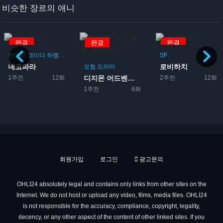
비슷한 장르의 애니
완결
완결
완결
판타지
코미디
하렘
드라마
로맨스
SF
네코파라
로비하치
이돌
모험
드라마
1주전
12화
2주전
12화
디지몬 어드벤쳐 트라이
1주전
6화
회원가입
로그인
광고문의
OHLI24 absolutely legal and contains only links from other sites on the
Internet. We do not host or upload any video, films, media files. OHLI24
is not responsible for the accuracy, compliance, copyright, legality,
decency, or any other aspect of the content of other linked sites. If you