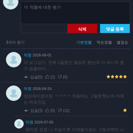
삭제
댓글 등록
3
개의 평가
기본정렬
역순정렬
별점순
익명
2026-08-01
더 보고싶다. 진짜 1달동안 열심히 봤는데 다 보니까 뭔
가 씁쓸하다....
답글(0)
(
2
)
(
0
)
익명
2026-04-24
점점재미없어짐 ㅋㅋㅋㅋ 처음에는 그럴듯햇는데 이제
는 히로인임
답글(3)
(
0
)
(
12
)
익명
2026-07-05
@익명 점점 니 지능으론 이해할수없는 고등과학만 나