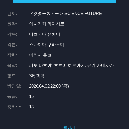
원제:
ドクターストーン SCIENCE FUTURE
원작:
이나가키 리이치로
감독:
마츠시타 슈헤이
각본:
스나야마 쿠라스미
작화:
이와사 유코
음악:
카토 타츠야, 츠츠미 히로아키, 유키 카네사카
장르:
SF, 과학
방영일:
2026.04.02 22:
00 (목)
등급:
15
총화수:
13
줄거리