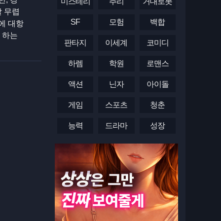
미스테리
추리
거대로봇
할 무렵
SF
모험
백합
에 대항
 하는
판타지
이세계
코미디
하렘
학원
로맨스
액션
닌자
아이돌
게임
스포츠
청춘
능력
드라마
성장