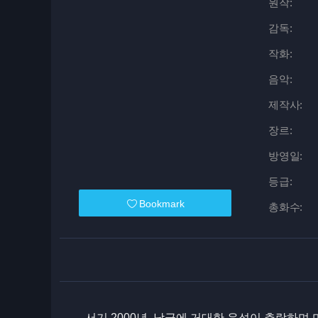
원작:
감독:
작화:
음악:
제작사:
장르:
방영일:
등급:
Bookmark
총화수:
서기 2000년, 남극에 거대한 운석이 추락하며