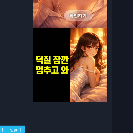
 ⇅
일반 ⇅