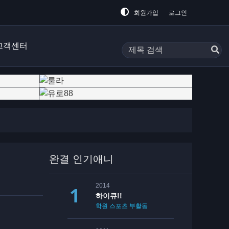
회원가입
로그인
고객센터
완결 인기애니
2014
하이큐!!
학원
스포츠
부활동