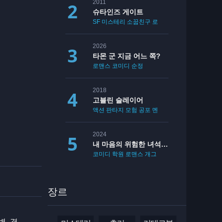
2011
슈타인즈 게이트
SF
미스테리
소꿉친구
로맨스
2026
타몬 군 지금 어느 쪽?
로맨스
코미디
순정
2018
고블린 슬레이어
액션
판타지
모험
공포
멘붕
19
2024
내 마음의 위험한 녀석 2기
코미디
학원
로맨스
개그
장르
, 경