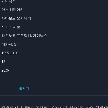
가이낙스
안노 히데아키
사다모토 요시유키
사기스 시로
타츠노코 프로덕션, 가이낙스
메카닉, SF
1995.10.03
15
26화
줄거리
 미증유의 재난 세컨드 임팩트가 일어난다. 해수면의 상승, 천재지변