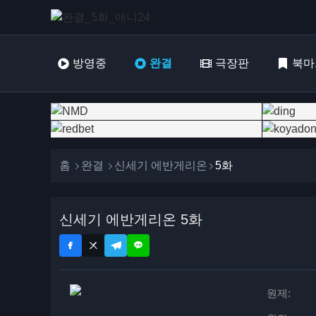
방영중
완결
극장판
북마
홈
완결
신세기 에반게리온
5화
신세기 에반게리온 5화
원제: