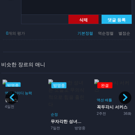
삭제
댓글 등록
0
개의 평가
기본정렬
역순정렬
별점순
비슷한 장르의 애니
방영중
방영중
완결
액션
코미디
능력
원피스
액션
배틀
4일전
꼭두각시 서커스
2주전
36화
순정
무자각한 성녀는 오늘도 무의...
7일전
방영중