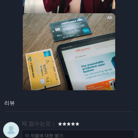
리뷰
제 점수는요：