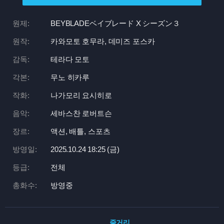
원제:
BEYBLADEベイブレード X シーズン３
원작:
카와모토 호무라, 데미즈 포스카
감독:
테라다 모토
각본:
무노 히카루
작화:
나가모리 요시히로
음악:
세바스찬 로버트슨
장르:
액션, 배틀, 스포츠
방영일:
2025.10.24 18:
25 (금)
등급:
전체
총화수:
방영중
줄거리