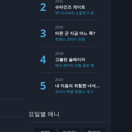
2011
슈타인즈 게이트
SF
미스테리
소꿉친구
로맨스
2026
타몬 군 지금 어느 쪽?
로맨스
코미디
순정
2018
고블린 슬레이어
액션
판타지
모험
공포
멘붕
19
2024
내 마음의 위험한 녀석 2기
코미디
학원
로맨스
개그
요일별 애니