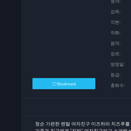
원작:
감독:
각본:
작화:
음악:
장르:
방영일:
등급:
Bookmark
총화수:
청순 가련한 렌탈 여자친구 미즈하라 치즈루를
가족과 친구에게 "진짜" 여자친구라고 소개해 