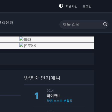
회원가입
로그인
고객센터
방영중 인기애니
2014
하이큐!!
학원
스포츠
부활동