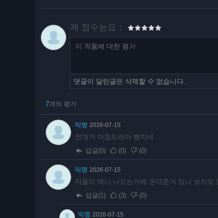
제 점수는요：
댓글이 달린글은 삭제할 수 없습니다.
7
개의 평가
익명
2026-07-15
전개가 아침드라마 뺨치네
답글(0)
(
0
)
(
0
)
익명
2026-07-15
지들이 애니 나오는거에 돈대준거 있나 보지도
답글(1)
(
3
)
(
0
)
익명
2026-07-15