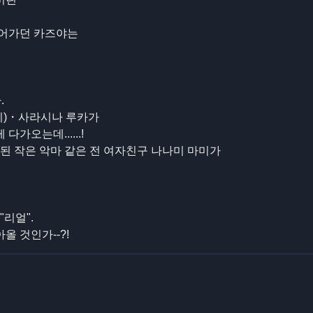
이어가던 카즈야는
.
시)・사라시나 루카가
오는데......!
 된 작은 악마 같은 전 여자친구 나나미 마미가
"리얼".
올 것인가--?!