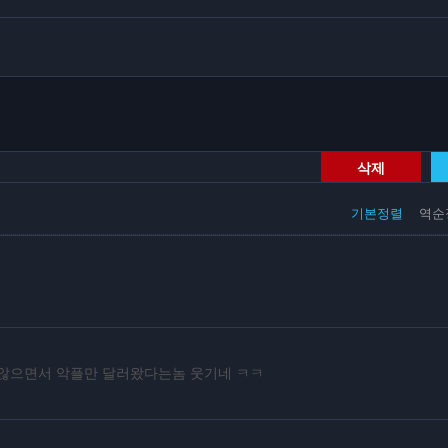
삭제
기본정렬
역순
 않으면서 악플만 달러왔다는놈 웃기네 ㅋㅋ