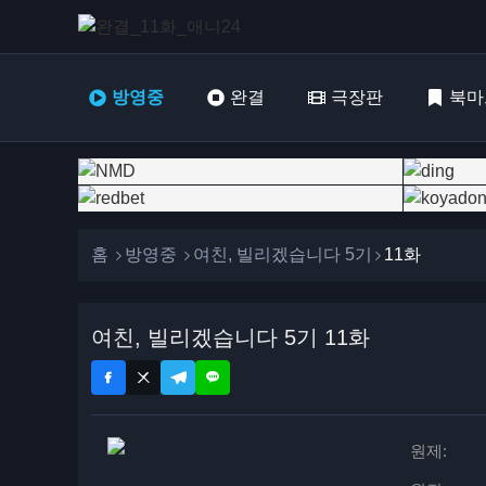
방영중
완결
극장판
북마
홈
방영중
여친, 빌리겠습니다 5기
11화
여친, 빌리겠습니다 5기 11화
원제: