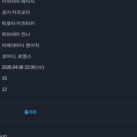
미야지마 레이지
코가 카즈오미
히로타 미츠타카
히라야마 칸나
마에야마다 켄이치
코미디, 로맨스
2026.04.08 22:
00 (수)
15
12
줄거리
버린