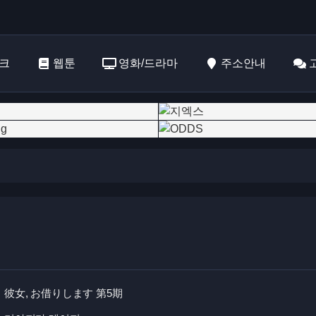
크
웹툰
영화/드라마
주소안내
彼女, お借りします 第5期