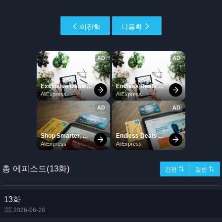
이전화
다음화
총 에피소드(13화)
간편 ⇅
일반 ⇅
13화
2026-06-28