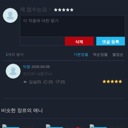
제 점수는요：
삭제
댓글 등록
1
개의 평가
기본정렬
역순정렬
별점순
익명
2026-04-09
드디어 나왔구나
답글(0)
(
0
)
(
0
)
비슷한 장르의 애니