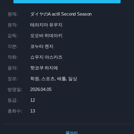
원제:
ダイヤのA actII Second Season
원작:
테라지마 유우지
감독:
오오바 히데아키
각본:
코누타 켄지
작화:
쇼우지 야스카즈
음악:
햣코쿠 하지메
장르:
학원, 스포츠, 배틀, 일상
방영일:
2026.04.05
등급:
12
총화수:
13
줄거리