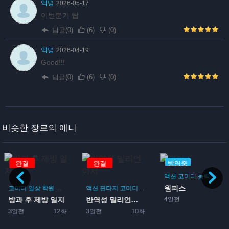
익명
2026-05-17
이번분기 탑
답글(0)
(
6
)
(
0
)
익명
2026-04-19
Good!!!
답글(0)
(
6
)
(
0
)
비슷한 장르의 애니
완결
완결
방영중
액션
코미디
능력
원피스
코미디
일상
학원
드라마
부활동
액션
판타지
코미디
모험
4일전
방과 후 제방 일지
반역성 밀리언아서
3일전
12화
3일전
10화