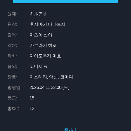
원제:
キルアオ
원작:
후지마키 타다토시
감독:
마츠이 신야
각본:
카부라기 히로
작화:
다이도우지 미호
음악:
코니시 료
장르:
미스테리, 액션, 코미디
방영일:
2026.04.11 23:
00 (토)
등급:
15
총화수:
12
줄거리