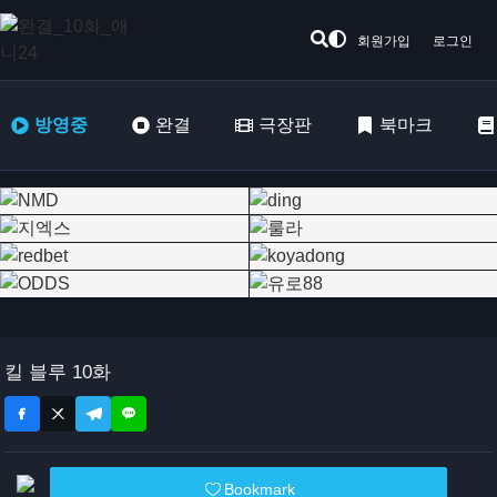
회원가입
로그인
방영중
완결
극장판
북마크
킬 블루 10화
Bookmark