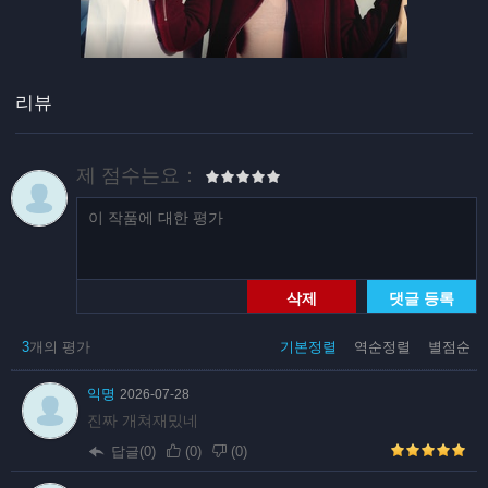
리뷰
제 점수는요：
삭제
댓글 등록
3
개의 평가
기본정렬
역순정렬
별점순
익명
2026-07-28
진짜 개쳐재밌네
답글(0)
(
0
)
(
0
)