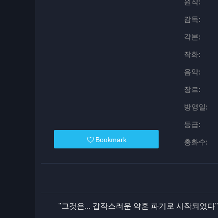
원작:
감독:
각본:
작화:
음악:
장르:
방영일:
등급:
Bookmark
총화수:
"그것은... 갑작스러운 약혼 파기로 시작되었다"