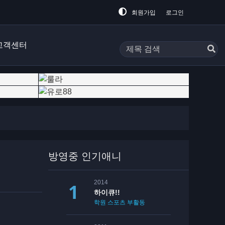
회원가입
로그인
고객센터
방영중 인기애니
2014
하이큐!!
학원
스포츠
부활동