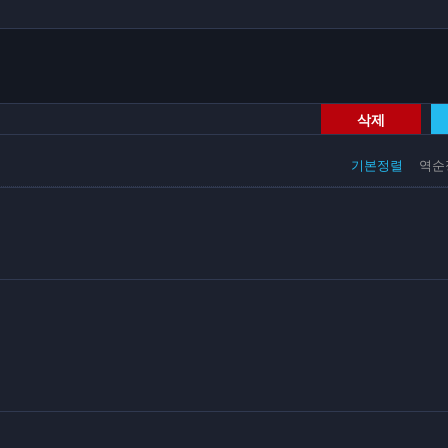
삭제
기본정렬
역순