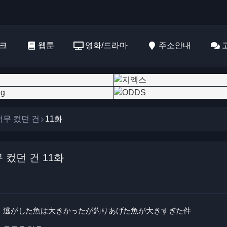
크
웹툰
영화/드라마
주소안내
너무 컸던 건
11화
컸던 건 11화
逃がした魚は大きかったが釣りあげた魚が大きすぎた件