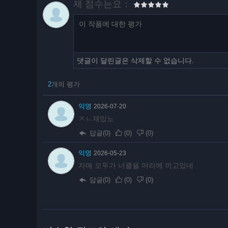
제 점수는요：
댓글이 달린글은 삭제할 수 없습니다.
2
개의 평가
익명
2026-07-20
ㅈㄴ재밌노
답글(0)
(
0
)
(
0
)
익명
2026-05-23
자매 모두가 너클을 머리에 끼고있네
답글(0)
(
0
)
(
0
)