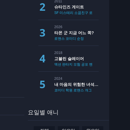
2011
슈타인즈 게이트
SF
미스테리
소꿉친구
로맨스
2026
타몬 군 지금 어느 쪽?
로맨스
코미디
순정
2018
고블린 슬레이어
액션
판타지
모험
공포
멘붕
19
2024
내 마음의 위험한 녀석 2기
코미디
학원
로맨스
개그
요일별 애니