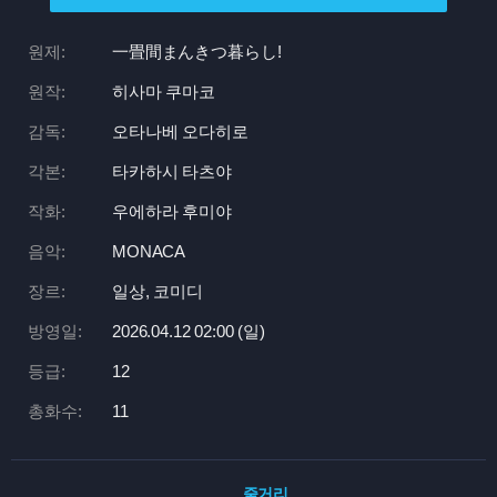
원제:
一畳間まんきつ暮らし!
원작:
히사마 쿠마코
감독:
오타나베 오다히로
각본:
타카하시 타츠야
작화:
우에하라 후미야
음악:
MONACA
장르:
일상, 코미디
방영일:
2026.04.12 02:
00 (일)
등급:
12
총화수:
11
줄거리