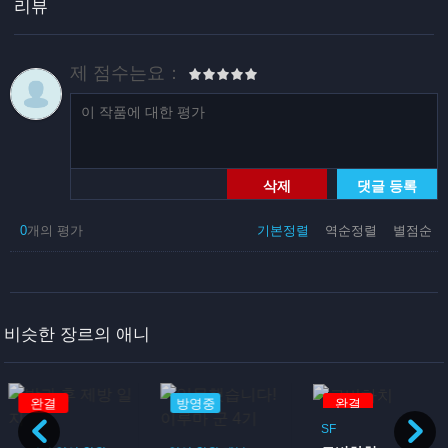
리뷰
제 점수는요：
삭제
댓글 등록
0
개의 평가
기본정렬
역순정렬
별점순
비슷한 장르의 애니
완결
방영중
완결
SF