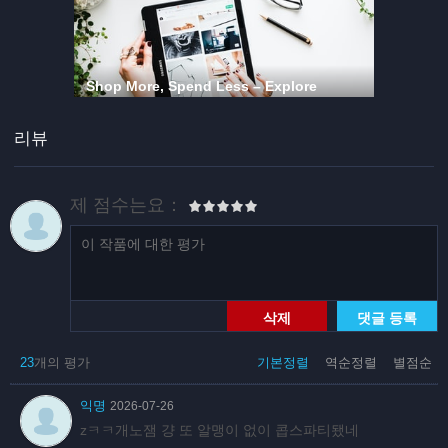
리뷰
제 점수는요：
삭제
댓글 등록
23
개의 평가
기본정렬
역순정렬
별점순
익명
2026-07-26
zㅋㅋ개노잼 걍 또 알맹이 없이 콥스파티됐네