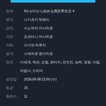
원제:
Re:
ゼロから始める異世界生活 4
원작:
나가츠키 탓페이
감독:
시노하라 마사히로
각본:
요코타니 마사히로
작화:
사가와 하루카
음악:
스에히로 켄이치로
장르:
이세계, 액션, 모험, 판타지, 먼치킨, 능력, 정령, 마법,
마법사, 드라마
방영일:
2026.04.08 22:
00 (수)
등급:
15
총화수:
11