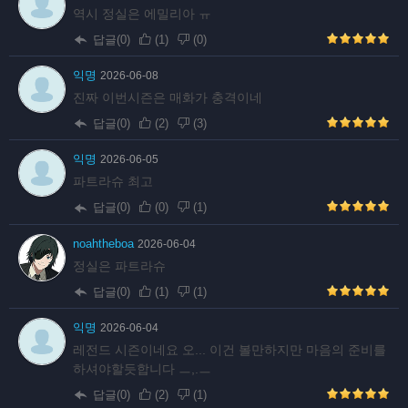
역시 정실은 에밀리아 ㅠ
답글(0)
(
1
)
(
0
)
익명
2026-06-08
진짜 이번시즌은 매화가 충격이네
답글(0)
(
2
)
(
3
)
익명
2026-06-05
파트라슈 최고
답글(0)
(
0
)
(
1
)
noahtheboa
2026-06-04
정실은 파트라슈
답글(0)
(
1
)
(
1
)
익명
2026-06-04
레전드 시즌이네요 오... 이건 볼만하지만 마음의 준비를
하셔야할듯합니다 ㅡ,.ㅡ
답글(0)
(
2
)
(
1
)