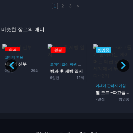
1
2
3
>
비슷한 장르의 애니
완결
방영중
방영중
코미디
일상
학원
드라마
부활동
방과 후 제방 일지
이세계
판타지
모험
액
6일전
12화
전생했더니 슬라임이었던 건에...
2일전
방영중
이세계
판타지
게임
헬 모드 ~파고들기 좋아하는...
2일전
방영중