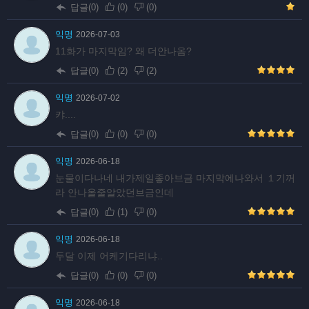
답글(0)
(
0
)
(
0
)
익명
2026-07-03
11화가 마지막임? 왜 더안나옴?
답글(0)
(
2
)
(
2
)
익명
2026-07-02
캬....
답글(0)
(
0
)
(
0
)
익명
2026-06-18
눈물이다나네 내가제일좋아브금 마지막에나와서 １기꺼
라 안나올줄알았던브금인데
답글(0)
(
1
)
(
0
)
익명
2026-06-18
두달 이제 어케기다리냐..
답글(0)
(
0
)
(
0
)
익명
2026-06-18