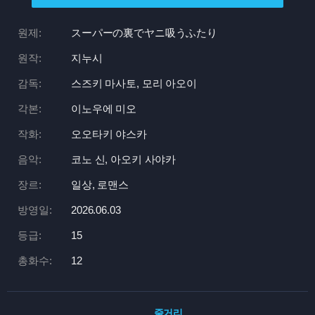
원제:
スーパーの裏でヤニ吸うふたり
원작:
지누시
감독:
스즈키 마사토, 모리 아오이
각본:
이노우에 미오
작화:
오오타키 야스카
음악:
코노 신, 아오키 사야카
장르:
일상, 로맨스
방영일:
2026.06.03
등급:
15
총화수:
12
줄거리