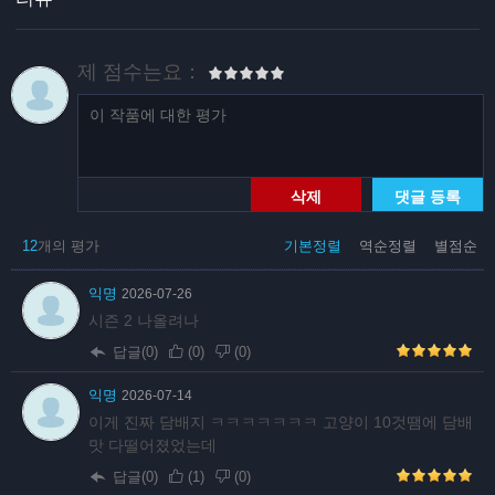
제 점수는요：
삭제
댓글 등록
12
개의 평가
기본정렬
역순정렬
별점순
익명
2026-07-26
시즌 2 나올려나
답글(0)
(
0
)
(
0
)
익명
2026-07-14
이게 진짜 담배지 ㅋㅋㅋㅋㅋㅋㅋ 고양이 10것땜에 담배
맛 다떨어졌었는데
답글(0)
(
1
)
(
0
)