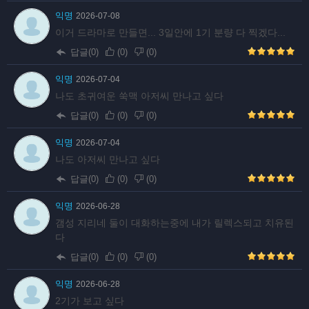
익명
2026-07-08
이거 드라마로 만들면... 3일안에 1기 분량 다 찍겠다...
답글(0)
(
0
)
(
0
)
익명
2026-07-04
나도 초귀여운 쑥맥 아저씨 만나고 싶다
답글(0)
(
0
)
(
0
)
익명
2026-07-04
나도 아저씨 만나고 싶다
답글(0)
(
0
)
(
0
)
익명
2026-06-28
갬성 지리네 둘이 대화하는중에 내가 릴렉스되고 치유된
다
답글(0)
(
0
)
(
0
)
익명
2026-06-28
2기가 보고 싶다