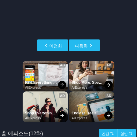
이전화
다음화
총 에피소드(12화)
간편 ⇅
일반 ⇅