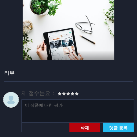
리뷰
제 점수는요：
삭제
댓글 등록