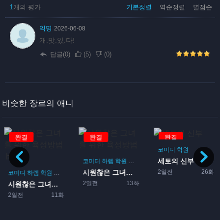
1
개의 평가
기본정렬
역순정렬
별점순
익명
2026-06-08
개.맛.있.다!
답글(0)
(
5
)
(
0
)
비슷한 장르의 애니
완결
완결
완결
코미디
학원
세토의 신부
코미디
하렘
학원
로맨스
게임
2일전
26화
시원찮은 그녀를 위한 육성방...
코미디
하렘
학원
로맨스
게임
2일전
13화
시원찮은 그녀를 위한 육성방...
2일전
11화