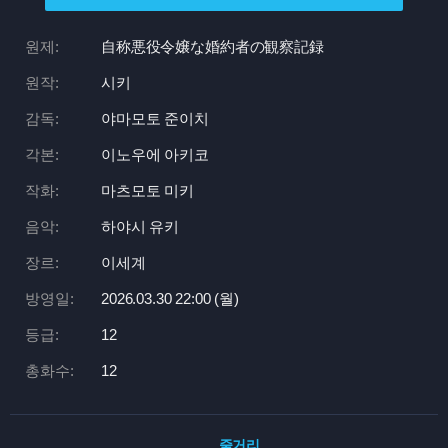
원제:
自称悪役令嬢な婚約者の観察記録
원작:
시키
감독:
야마모토 준이치
각본:
이노우에 아키코
작화:
마츠모토 미키
음악:
하야시 유키
장르:
이세계
방영일:
2026.03.30 22:
00 (월)
등급:
12
총화수:
12
줄거리