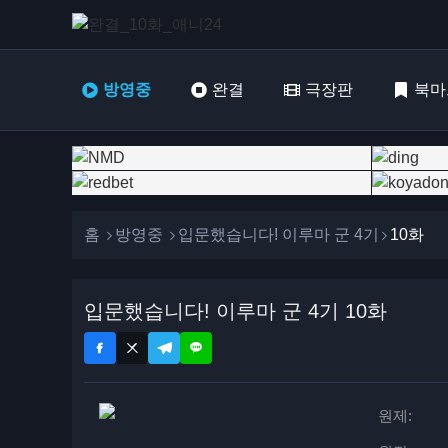
방영중
완결
극장판
북마
홈
방영중
입문했습니다! 이루마 군 4기
10화
입문했습니다! 이루마 군 4기 10화
원제: