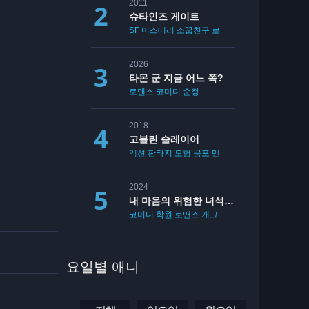
2011
슈타인즈 게이트
SF
미스테리
소꿉친구
로맨스
2026
타몬 군 지금 어느 쪽?
로맨스
코미디
순정
2018
고블린 슬레이어
액션
판타지
모험
공포
멘붕
19
2024
내 마음의 위험한 녀석 2기
코미디
학원
로맨스
개그
요일별 애니