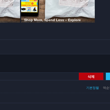
삭제
기본정렬
역순