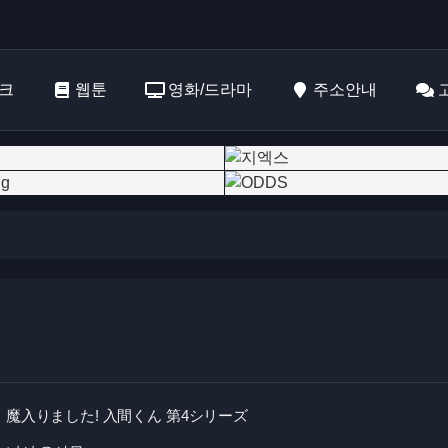
크
웹툰
영화/드라마
주소안내
魔入りました! 入間くん 第4シリーズ