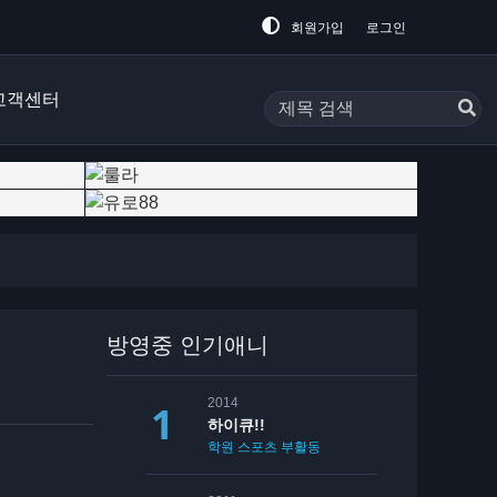
회원가입
로그인
고객센터
방영중 인기애니
2014
하이큐!!
학원
스포츠
부활동