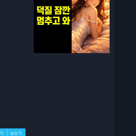
 ⇅
일반 ⇅