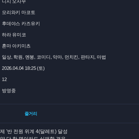
니시 오사무
모리와키 마코토
후데야스 카즈유키
하라 유미코
혼마 아키미츠
일상, 학원, 멘붕, 코미디, 악마, 먼치킨, 판타지, 마법
2026.04.04 18:
25 (토)
12
방영중
줄거리
'반 전원 위계 4(달레트) 달성
약 단 한 명이라도 실패할 경우,