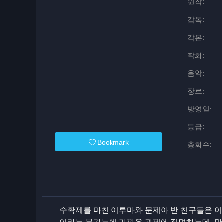
원작:
감독:
각본:
작화:
음악:
장르:
방영일:
등급:
Bookmark
총화수:
수확제를 마친 이루마와 문제아 반 친구들은 이제 
이라는 불가능에 가까운 과제에 직면하는데. 만