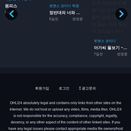
원피스
로맨스
코미디
학원
6일전
정반대의 너와 나 2기
6일전
방영중
로맨스
코미디
아가씨 돌보기 ~영애들이 다...
7일전
방영중
회원가입
로그인
광고문의
OHLI24 absolutely legal and contains only links from other sites on the
Internet. We do not host or upload any video, films, media files. OHLI24
is not responsible for the accuracy, compliance, copyright, legality,
decency, or any other aspect of the content of other linked sites. If you
have any legal issues please contact appropriate media file owners/host