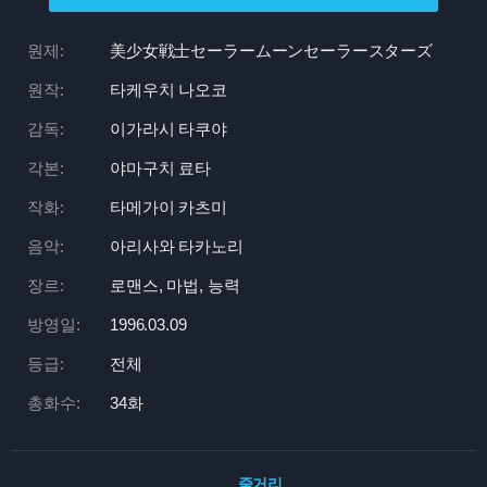
원제:
美少女戦士セーラームーンセーラースターズ
원작:
타케우치 나오코
감독:
이가라시 타쿠야
각본:
야마구치 료타
작화:
타메가이 카츠미
음악:
아리사와 타카노리
장르:
로맨스, 마법, 능력
방영일:
1996.03.09
등급:
전체
총화수:
34화
줄거리