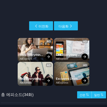
이전화
다음화
총 에피소드(34화)
간편 ⇅
일반 ⇅