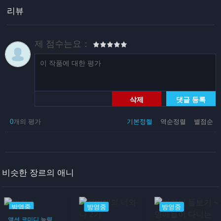
리뷰
제 점수는요：
삭제
댓글 등록
0
개의 평가
기본정렬
역순정렬
별점순
비슷한 장르의 애니
방영중
방영중
방영중
액션
코미디
능력