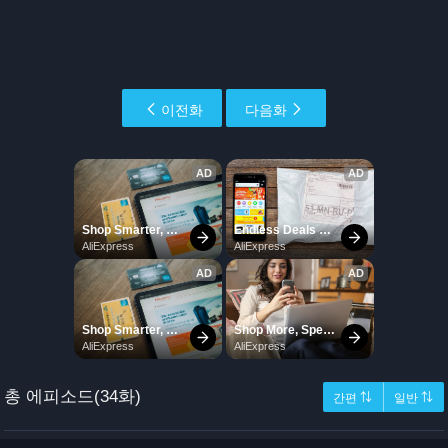
이전화
다음화
총 에피소드(34화)
간편 ⇅
일반 ⇅