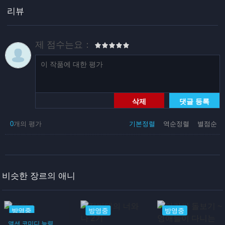
리뷰
제 점수는요：
삭제
댓글 등록
0
개의 평가
기본정렬
역순정렬
별점순
비슷한 장르의 애니
방영중
방영중
방영중
액션
코미디
능력