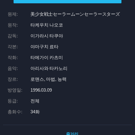
원제:
美少女戦士セーラームーンセーラースターズ
원작:
타케우치 나오코
감독:
이가라시 타쿠야
각본:
야마구치 료타
작화:
타메가이 카츠미
음악:
아리사와 타카노리
장르:
로맨스, 마법, 능력
방영일:
1996.03.09
등급:
전체
총화수:
34화
줄거리