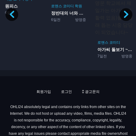
원피스
로맨스
코미디
학원
6일전
정반대의 너와 나 2기
6일전
방영중
로맨스
코미디
아가씨 돌보기 ~영애들이 다...
7일전
방영중
회원가입
로그인
광고문의
OHLI24 absolutely legal and contains only links from other sites on the
Internet. We do not host or upload any video, films, media files. OHLI24
is not responsible for the accuracy, compliance, copyright, legality,
decency, or any other aspect of the content of other linked sites. If you
have any legal issues please contact appropriate media file owners/host