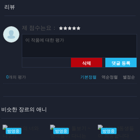
리뷰
제 점수는요：
삭제
댓글 등록
0
개의 평가
기본정렬
역순정렬
별점순
비슷한 장르의 애니
방영중
방영중
방영중