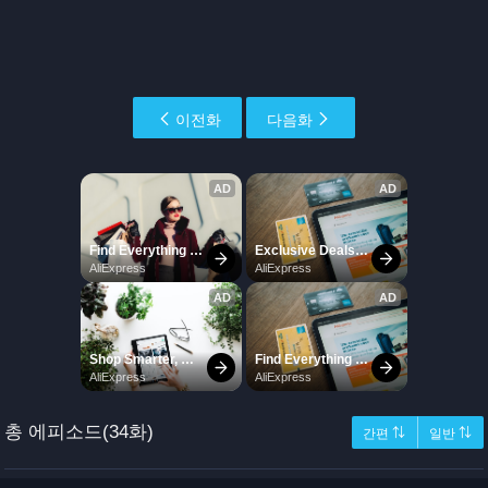
이전화
다음화
총 에피소드(34화)
간편 ⇅
일반 ⇅