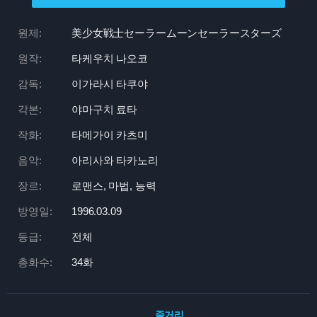
원제:
美少女戦士セーラームーンセーラースターズ
원작:
타케우치 나오코
감독:
이가라시 타쿠야
각본:
야마구치 료타
작화:
타메가이 카츠미
음악:
아리사와 타카노리
장르:
로맨스, 마법, 능력
방영일:
1996.03.09
등급:
전체
총화수:
34화
줄거리