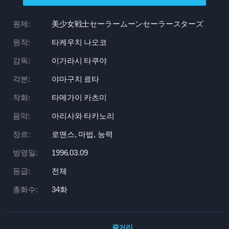
원제:
美少女戦士セーラームーンセーラースターズ
원작:
타케우치 나오코
감독:
이가라시 타쿠야
각본:
야마구치 료타
작화:
타메가이 카츠미
음악:
아리사와 타카노리
장르:
로맨스, 마법, 능력
방영일:
1996.03.09
등급:
전체
총화수:
34화
줄거리