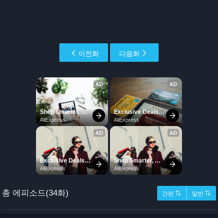
이전화
다음화
총 에피소드(34화)
간편 ⇅
일반 ⇅