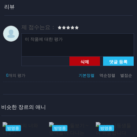
리뷰
제 점수는요：
삭제
댓글 등록
0
개의 평가
기본정렬
역순정렬
별점순
비슷한 장르의 애니
방영중
방영중
방영중