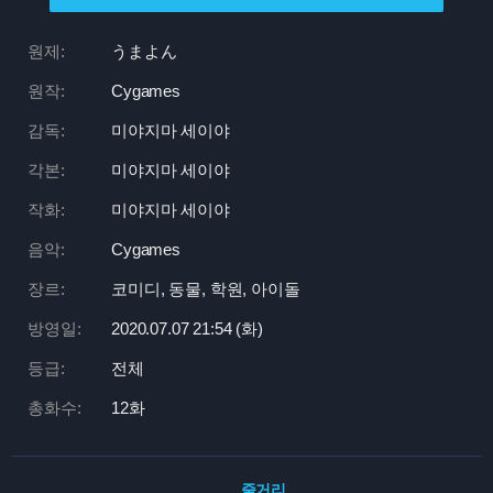
원제:
うまよん
원작:
Cygames
감독:
미야지마 세이야
각본:
미야지마 세이야
작화:
미야지마 세이야
음악:
Cygames
장르:
코미디, 동물, 학원, 아이돌
방영일:
2020.07.07 21:
54 (화)
등급:
전체
총화수:
12화
줄거리