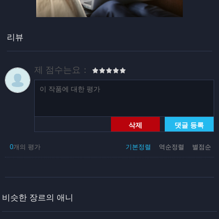
리뷰
제 점수는요：
삭제
댓글 등록
0
개의 평가
기본정렬
역순정렬
별점순
비슷한 장르의 애니