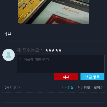
리뷰
제 점수는요：
삭제
댓글 등록
0
개의 평가
기본정렬
역순정렬
별점순