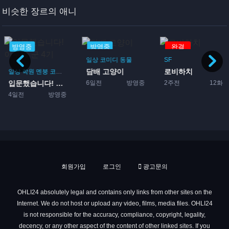
비슷한 장르의 애니
방영중
방영중
완결
일상
코미디
동물
SF
담배 고양이
로비하치
부활동
일상
학원
멘붕
코미디
악마
먼치킨
판타지
마법
6일전
방영중
2주전
12화
입문했습니다! 이루마 군 4...
4일전
방영중
회원가입
로그인
광고문의
OHLI24 absolutely legal and contains only links from other sites on the
Internet. We do not host or upload any video, films, media files. OHLI24
is not responsible for the accuracy, compliance, copyright, legality,
decency, or any other aspect of the content of other linked sites. If you