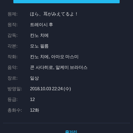
원제:
ほら、耳がみえてるよ！
원작:
트레이시 후
감독:
칸노 치에
각본:
모노 필름
작화:
칸노 치에, 아마오 마스미
음악:
콘 사다히로, 알케미 브라더스
장르:
일상
방영일:
2018.10.03 22:
24 (수)
등급:
12
총화수:
12화
줄거리