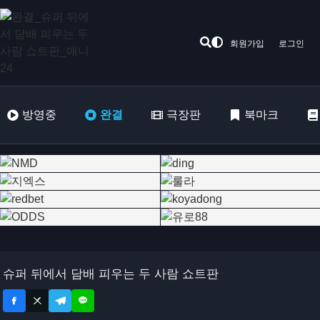
회원가입
로그인
방영중
완결
극장판
북마크
슈퍼 뒤에서 담배 피우는 두 사람 쇼트판