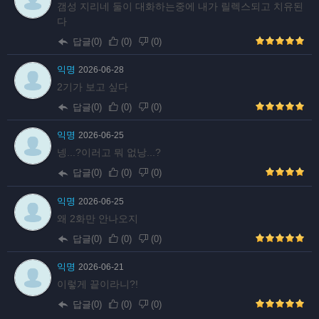
갬성 지리네 둘이 대화하는중에 내가 릴렉스되고 치유된
다
답글(0)
(
0
)
(
0
)
익명
2026-06-28
2기가 보고 싶다
답글(0)
(
0
)
(
0
)
익명
2026-06-25
넹...?이러고 뭐 없낭...?
답글(0)
(
0
)
(
0
)
익명
2026-06-25
왜 2화만 안나오지
답글(0)
(
0
)
(
0
)
익명
2026-06-21
이렇게 끝이라니?!
답글(0)
(
0
)
(
0
)