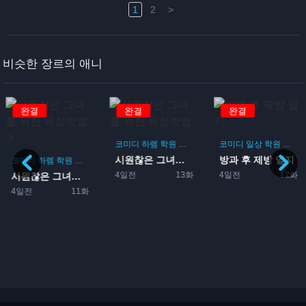
1
2
>
비슷한 장르의 애니
완결
완결
완결
코미디
하렘
학원
로맨스
게임
코미디
일상
학원
드라
시원찮은 그녀를 위한 육성방...
방과 후 제방 일지
코미디
하렘
학원
로맨스
게임
4일전
13화
4일전
12화
시원찮은 그녀를 위한 육성방...
4일전
11화