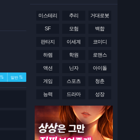
미스테리
추리
거대로봇
SF
모험
백합
판타지
이세계
코미디
하렘
학원
로맨스
액션
닌자
아이돌
 ⇅
일반 ⇅
게임
스포츠
청춘
능력
드라마
성장