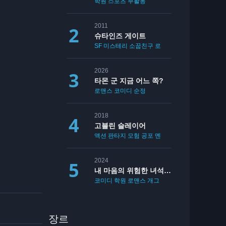
학원
스포츠
부활동
2011
슈타인즈 게이트
SF
미스테리
소꿉친구
로맨스
2026
타몬 군 지금 어느 쪽?
로맨스
코미디
순정
2018
고블린 슬레이어
액션
판타지
모험
공포
멘붕
19
2024
내 마음의 위험한 녀석 2기
코미디
학원
로맨스
개그
장르