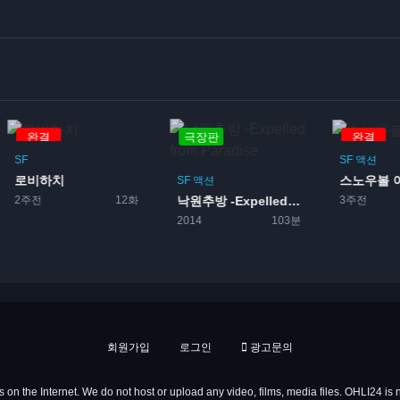
완결
극장판
완결
SF
SF
액션
로비하치
스노우볼 
SF
액션
2주전
12화
3주전
낙원추방 -Expelled ...
2014
103분
회원가입
로그인
광고문의
 on the Internet. We do not host or upload any video, films, media files. OHLI24 is n