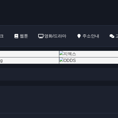
크
웹툰
영화/드라마
주소안내