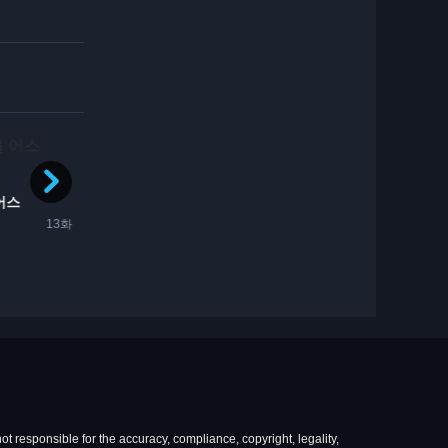
완결
완결
SF
액션
드라마
어스
카우보이 비밥
13화
1일전
26화
SF
과학
닥터 스톤 SCIENCE F...
3주전
13화
ot responsible for the accuracy, compliance, copyright, legality,