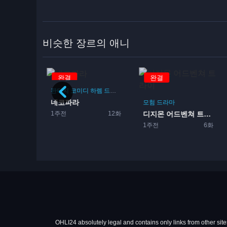
비슷한 장르의 애니
완결
완결
판타지
코미디
하렘
드라마
로맨스
네코파라
로맨스
아이돌
모험
드라마
1주전
12화
사랑과 프로듀서~EVOL×L...
디지몬 어드벤쳐 트라이
12화
1주전
6화
OHLI24 absolutely legal and contains only links from other sites