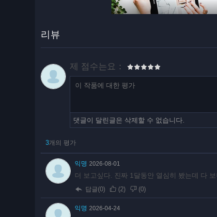
리뷰
제 점수는요：
댓글이 달린글은 삭제할 수 없습니다.
3
개의 평가
익명
2026-08-01
더 보고싶다. 진짜 1달동안 열심히 봤는데 다 보니
답글(0)
(
2
)
(
0
)
익명
2026-04-24