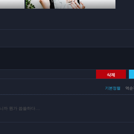
삭제
기본정렬
역순
까 뭔가 씁쓸하다....