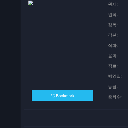
원제:
원작:
감독:
각본:
작화:
음악:
장르:
방영일:
등급:
Bookmark
총화수: