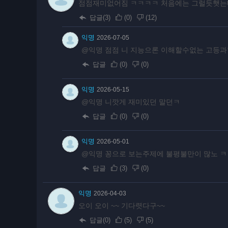
점점재미없어짐 ㅋㅋㅋㅋ 처음에는 그럴듯햇는
답글(3)
(
0
)
(
12
)
익명
2026-07-05
@익명 점점 니 지능으론 이해할수없는 고등과
답글
(
0
)
(
0
)
익명
2026-05-15
@익명 니깟게 재미있던 말던ㅋ
답글
(
0
)
(
0
)
익명
2026-05-01
@익명 꽁으로 보는주제에 불평불만이 많노 ㅋ
답글
(
3
)
(
0
)
익명
2026-04-03
오이 오이 ~~ 기다렷다구~~
답글(0)
(
5
)
(
5
)