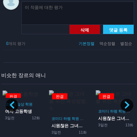
삭제
댓글 등록
0
개의 평가
기본정렬
역순정렬
별점순
비슷한 장르의 애니
완결
완결
완결
코미디
일상
학원
여자 고등학생
코미디
하렘
학원
로맨
3일전
12화
시원찮은 그녀를 위한 육성방...
코미디
하렘
학원
로맨스
게임
3일전
13화
시원찮은 그녀를 위한 육성방...
3일전
11화