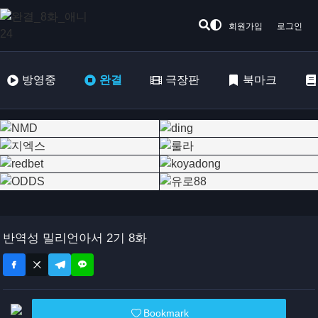
회원가입
로그인
방영중
완결
극장판
북마크
반역성 밀리언아서 2기 8화
Bookmark