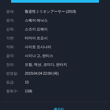
원제:
叛逆性ミリオンアーサー (2019)
원작:
스퀘어 에닉스
감독:
스즈키 요헤이
각본:
타마이 츠요시
작화:
사이토 요시나리
음악:
시이나 고, 란티스
장르:
모험, 액션, 코미디, 판타지
방영일:
2019.04.04 22:
00 (목)
등급:
15
총화수:
13화
줄거리